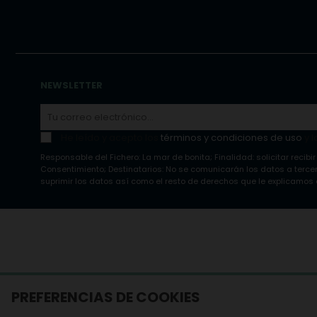
NEWSLETTER
He leído y acepto los
términos y condiciones de uso
y l
Responsable del Fichero: La mar de bonita; Finalidad: solicitar recibir
Consentimiento; Destinatarios: No se comunicarán los datos a tercero
suprimir los datos así como el resto de derechos que le explicamos e
PREFERENCIAS DE COOKIES