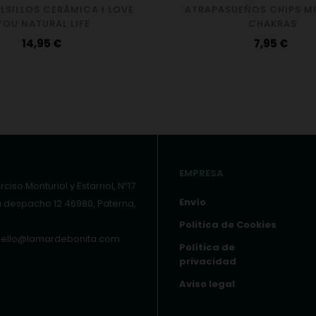
LSILLOS CERÁMICA I LOVE
ATRAPASUEÑOS CHIPS M
YOU NATURAL LIFE
CHAKRAS
Precio
Precio
14,95 €
7,95 €
EMPRESA
ciso Monturiol y Estarriol, Nº17
Envío
a despacho 12 46980, Paterna,
Politica de Cookies
hello@lamardebonita.com
Política de
privacidad
Aviso legal