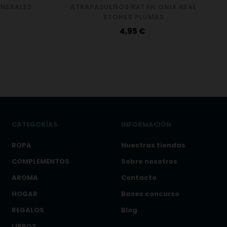
INERALES
ATRAPASUEÑOS RATÁN ONIX REAL
STONES PLUMAS
Precio
4,95 €
CATEGORÍAS
INFORMACIÓN
ROPA
Nuestras tiendas
COMPLEMENTOS
Sobre nosotros
AROMA
Contacto
HOGAR
Bases concurso
REGALOS
Blog
LIBROS