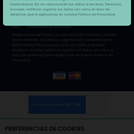
Destinatarios: No se comunicarán los datos a terceros; Derechos:
Acceder, rectificar, suprimir los datos así como el resto de
SUSCRIBIRME
derechos que le explicamos en nuestra Política de Privacidad.
He leído y acepto los
términos y condiciones de
uso
y la
política de privacidad
Responsable del Fichero: La mar de bonita; Finalidad: solicitar
recibir el boletín de noticias; Legitimación: Consentimiento;
Destinatarios: No se comunicarán los datos a terceros;
Derechos: Acceder, rectificar, suprimir los datos así como el
resto de derechos que le explicamos en nuestra Política de
Privacidad.
PREFERENCIAS DE COOKIES