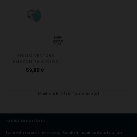
ANILLO VENTURA
AMAZONITA CICLÓN
Precio
59,90 €
Mostrando 1-1 de 1 producto(s)
SOBRE NOSOTROS
Lo bonito es ser uno mismo. Siente tu espiritualidad desde