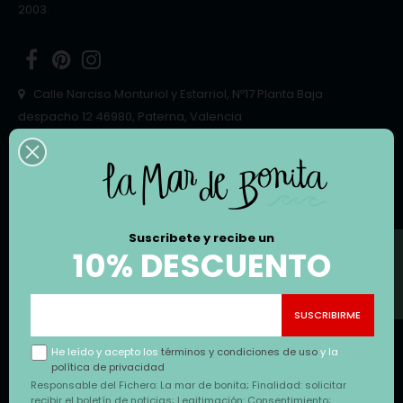
2003.
Facebook
Pinterest
Instagram
Calle Narciso Monturiol y Estarriol, Nº17 Planta Baja
despacho 12 46980, Paterna, Valencia
Email:
hello@lamardebonita.com
EMPRESA

Suscribete y recibe un
FILTRO
10% DESCUENTO
CATEGORÍAS

INFORMACIÓN

He leído y acepto los
términos y condiciones de uso
y la
política de privacidad
Responsable del Fichero: La mar de bonita; Finalidad: solicitar
NEWSLETTER
recibir el boletín de noticias; Legitimación: Consentimiento;