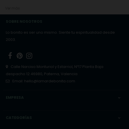
Ver más
SOBRE NOSOTROS
Lo bonito es ser uno mismo. Siente tu espiritualidad desde
2003.
Facebook
Pinterest
Instagram
Calle Narciso Monturiol y Estarriol, Nº17 Planta Baja
despacho 12 46980, Paterna, Valencia
Email:
hello@lamardebonita.com
EMPRESA

CATEGORÍAS
