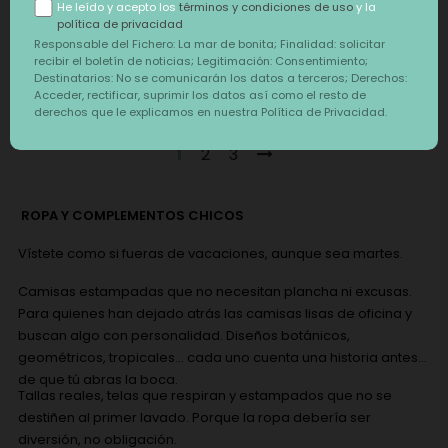
MANGA CORTA PATCH
MANGA CORTA DROPS
He leído y acepto los
términos y condiciones de uso
y la
BLANCO
política de privacidad
Precio
Precio
28,85 €
28,85 €
Responsable del Fichero: La mar de bonita; Finalidad: solicitar
recibir el boletín de noticias; Legitimación: Consentimiento;
Destinatarios: No se comunicarán los datos a terceros; Derechos:
Acceder, rectificar, suprimir los datos así como el resto de
Mostrando 1-12 de 34 producto(s)
derechos que le explicamos en nuestra Política de Privacidad.
1
2
3
ROPA Y COMPLEMENTOS CHICOS
Vístete como si fueras de vacaciones, aunque sea martes.
Camisas estampadas que no necesitan plancha ni excusas.
Para quienes han dejado atrás las camisas lisas de oficina y
buscan algo con personalidad. Diseños botánicos,
geométricos, tropicales... cada uno cuenta una historia antes
de que tú abras la boca.
Tallas reales, telas que respiran y estampados que no se
destiñen al primer lavado. Porque la ropa debería ser
diversión, no obligación.