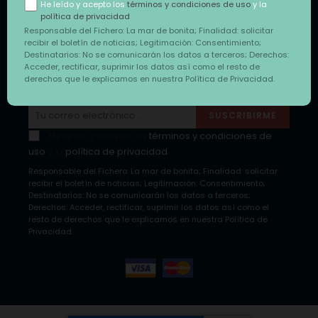
He leído y acepto los
términos y condiciones de uso
y la
política de privacidad
INFORMACIÓN

Responsable del Fichero: La mar de bonita; Finalidad: solicitar
recibir el boletín de noticias; Legitimación: Consentimiento;
Destinatarios: No se comunicarán los datos a terceros; Derechos:
Acceder, rectificar, suprimir los datos así como el resto de
derechos que le explicamos en nuestra Política de Privacidad.
NEWSLETTER
SUSCRIBIRME
He leído y acepto los
términos y condiciones de
uso
y la
política de privacidad
Responsable del Fichero: La mar de bonita; Finalidad: solicitar
recibir el boletín de noticias; Legitimación: Consentimiento;
Destinatarios: No se comunicarán los datos a terceros;
Derechos: Acceder, rectificar, suprimir los datos así como el
resto de derechos que le explicamos en nuestra Política de
Privacidad.