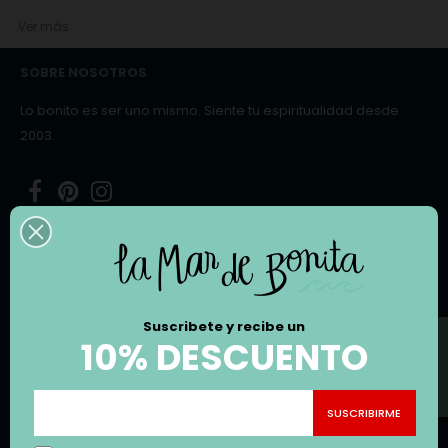
Ver más
SOBRE NOSOTROS
Lo bonito es ser uno mismo. Siente tu espiritualidad desde
2003.
Facebook
Pinterest
Instagram
Calle Narciso Monturiol y Estarriol, Nº17 Planta Baja
despacho 12 46980, Paterna, Valencia
Email:
hello@lamardebonita.com
Suscribete y recibe un
FILTRO
EMPRESA

10% DESCUENTO
CATEGORÍAS
