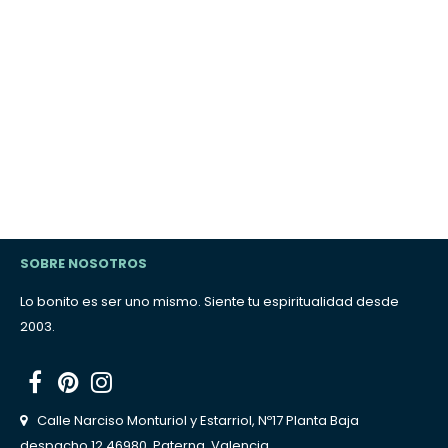
SOBRE NOSOTROS
Lo bonito es ser uno mismo. Siente tu espiritualidad desde
2003.
Facebook
Pinterest
Instagram
Calle Narciso Monturiol y Estarriol, Nº17 Planta Baja
despacho 12 46980, Paterna, Valencia