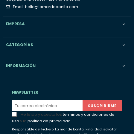
Email:
hello@lamardebonita.com
EMPRESA

CATEGORÍAS

INFORMACIÓN

NEWSLETTER
SUSCRIBIRME
He leído y acepto los
términos y condiciones de
Suscribete y recibe un
uso
y la
política de privacidad
Responsable del Fichero: La mar de bonita; Finalidad: solicitar