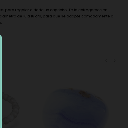
eal para regalar o darte un capricho. Te la entregamos en
 un diámetro de 16 a 18 cm, para que se adapte cómodamente a
a.
‹
›