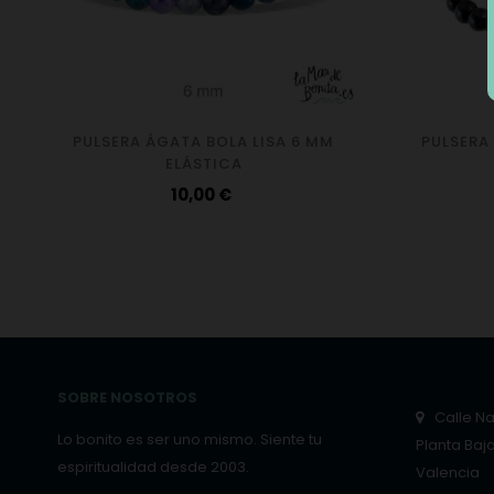
PULSERA ÁGATA BOLA LISA 6 MM
PULSERA
ELÁSTICA
Precio
10,00 €
SOBRE NOSOTROS
Calle Nar
Lo bonito es ser uno mismo. Siente tu
Planta Baj
espiritualidad desde 2003.
Valencia