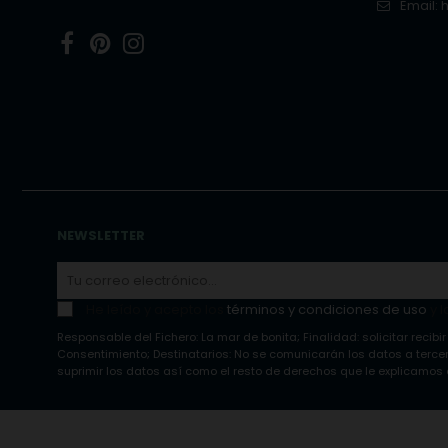
Email:
Facebook
Pinterest
Instagram
NEWSLETTER
He leído y acepto los
términos y condiciones de uso
y l
Responsable del Fichero: La mar de bonita; Finalidad: solicitar recibir
Consentimiento; Destinatarios: No se comunicarán los datos a tercero
suprimir los datos así como el resto de derechos que le explicamos e