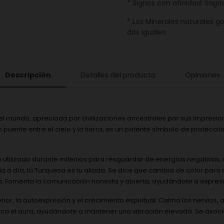
* Signos con afinidad: Sagit
* Los Minerales naturales g
dos iguales.
Descripción
Detalles del producto
Opiniones
 mundo, apreciada por civilizaciones ancestrales por sus impresio
 puente entre el cielo y la tierra, es un potente símbolo de protecci
 utilizado durante milenios para resguardar de energías negativas, a
a día, la Turquesa es tu aliada. Se dice que cambia de color para adv
. Fomenta la comunicación honesta y abierta, ayudándote a expresa
rior, la autoexpresión y el crecimiento espiritual. Calma los nervios, 
fica el aura, ayudándote a mantener una vibración elevada. Se asocia