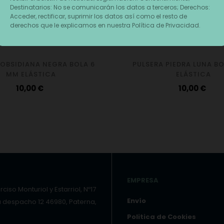
Destinatarios: No se comunicarán los datos a terceros; Derechos:
Acceder, rectificar, suprimir los datos así como el resto de
derechos que le explicamos en nuestra Política de Privacidad.
 OBSIDIANA NEGRA BOLA 6
PULSERA PIEDRA LUNA B
MM ELÁSTICA
ELÁSTICA
Precio
Precio
10,00 €
10,00 €
EMPRESA
ciso Monturiol y Estarriol, Nº17
Envío
a despacho 12 46980, Paterna,
Politica de Cookies