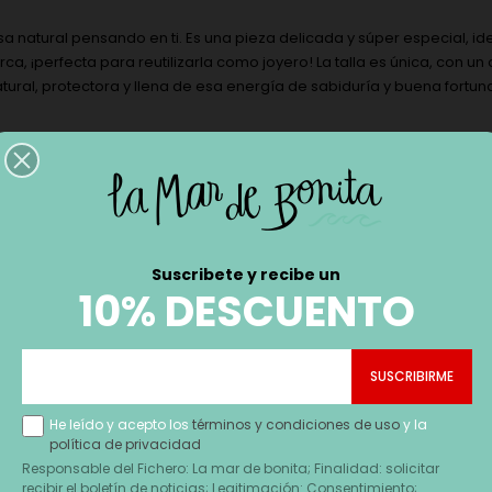
 natural pensando en ti. Es una pieza delicada y súper especial, id
ca, ¡perfecta para reutilizarla como joyero! La talla es única, con
ural, protectora y llena de esa energía de sabiduría y buena fortun
Suscribete y recibe un
10% DESCUENTO
He leído y acepto los
términos y condiciones de uso
y la
política de privacidad
Responsable del Fichero: La mar de bonita; Finalidad: solicitar
recibir el boletín de noticias; Legitimación: Consentimiento;