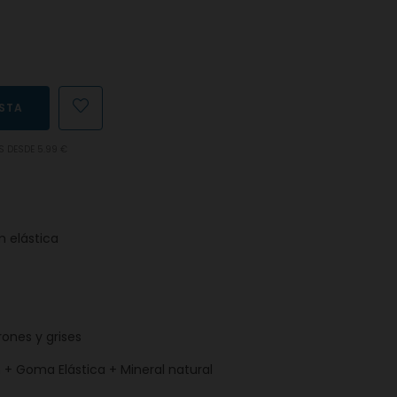
ESTA
S DESDE 5.99 €
 elástica
rones y grises
n + Goma Elástica + Mineral natural