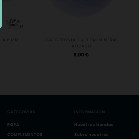
OLA 6 MM
CALCEDONIA 2 A 3 CM MINERAL
RODADO
Precio
5,00 €
CATEGORÍAS
INFORMACIÓN
ROPA
Nuestras tiendas
COMPLEMENTOS
Sobre nosotros