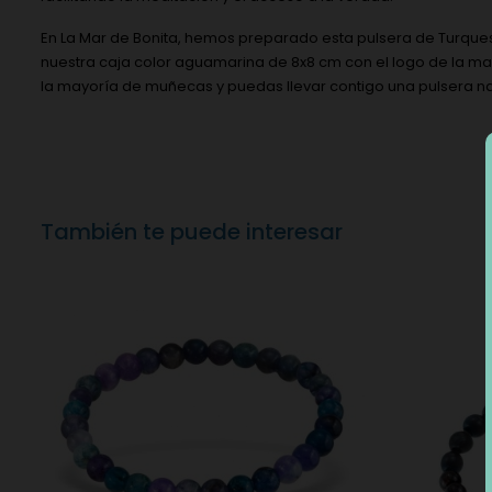
En La Mar de Bonita, hemos preparado esta pulsera de Turquesa
nuestra caja color aguamarina de 8x8 cm con el logo de la mar
la mayoría de muñecas y puedas llevar contigo una pulsera nat
También te puede interesar