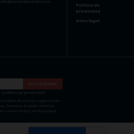
hello@lamardebonita.com
Política de
privacidad
Aviso legal
SUSCRIBIRME
a
política de privacidad
 el boletín de noticias; Legitimación:
s; Derechos: Acceder, rectificar,
n nuestra Política de Privacidad.