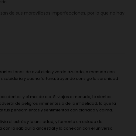
ario
ozan de sus maravillosas imperfecciones, por lo que no hay
nantes tonos de azul cielo y verde azulado, a menudo con
ón, sabiduría y buena fortuna, trayendo consigo la serenidad
ccidentes y el mal de ojo. Si viajas a menudo, te sientes
ertir de peligros inminentes o de la infidelidad, lo que la
r tus pensamientos y sentimientos con claridad y calma.
alivia el estrés y la ansiedad, y fomenta un estado de
 con la sabiduría ancestral y la conexión con el universo,