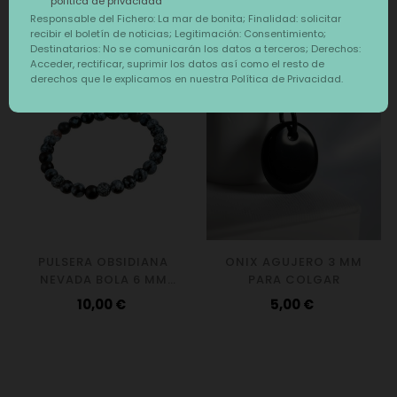
política de privacidad
Responsable del Fichero: La mar de bonita; Finalidad: solicitar
También te puede interesar
recibir el boletín de noticias; Legitimación: Consentimiento;
Destinatarios: No se comunicarán los datos a terceros; Derechos:
‹
›
Acceder, rectificar, suprimir los datos así como el resto de
derechos que le explicamos en nuestra Política de Privacidad.
PULSERA OBSIDIANA
ONIX AGUJERO 3 MM
NEVADA BOLA 6 MM
PARA COLGAR
ELÁSTICA
Precio
Precio
10,00 €
5,00 €