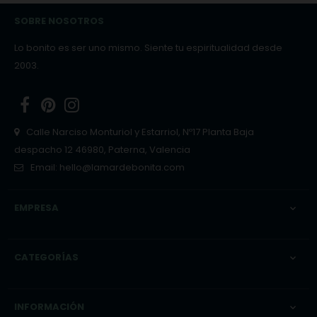
SOBRE NOSOTROS
Lo bonito es ser uno mismo. Siente tu espiritualidad desde
2003.
Facebook
Pinterest
Instagram
Calle Narciso Monturiol y Estarriol, Nº17 Planta Baja
despacho 12 46980, Paterna, Valencia
Email:
hello@lamardebonita.com
EMPRESA

CATEGORÍAS

INFORMACIÓN
