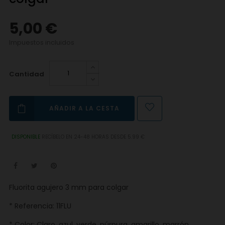
5,00 €
Impuestos incluidos
Cantidad
AÑADIR A LA CESTA
DISPONIBLE
RECÍBELO EN 24-48 HORAS DESDE 5.99 €
Fluorita agujero 3 mm para colgar
* Referencia: 11FLU
* Color: Claro, azul, verde, púrpura, amarillo, marrón