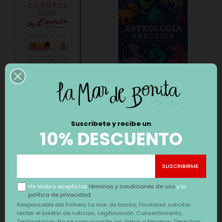
LIBRO CUENTOS DEL
LIBRO ASTROLOGIA
ALMA
PRACTICA
Precio
Precio
Precio
Precio
12,88 €
22,91 €
14,00 €
24,90 €
-8%
-8%
Suscribete y recibe un
regular
regular
10% DESCUENTO
También te puede interesar
He leído y acepto los
términos y condiciones de uso
y la
política de privacidad
‹
›
Responsable del Fichero: La mar de bonita; Finalidad: solicitar
DESCUENTO
DESCUENTO
recibir el boletín de noticias; Legitimación: Consentimiento;
Destinatarios: No se comunicarán los datos a terceros; Derechos: