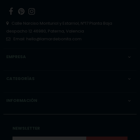
Facebook
Pinterest
Instagram
Calle Narciso Monturiol y Estarriol, Nº17 Planta Baja
despacho 12 46980, Paterna, Valencia
Email:
hello@lamardebonita.com
EMPRESA

CATEGORÍAS

INFORMACIÓN

NEWSLETTER