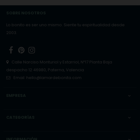
SOBRE NOSOTROS
Lo bonito es ser uno mismo. Siente tu espiritualidad desde
2003.
Facebook
Pinterest
Instagram
Calle Narciso Monturiol y Estarriol, Nº17 Planta Baja
despacho 12 46980, Paterna, Valencia
Email:
hello@lamardebonita.com
EMPRESA

CATEGORÍAS

INFORMACIÓN
