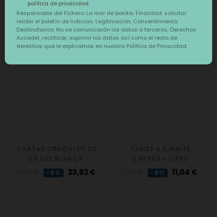
política de privacidad
Responsable del Fichero: La mar de bonita; Finalidad: solicitar
También te puede interesar
recibir el boletín de noticias; Legitimación: Consentimiento;
Destinatarios: No se comunicarán los datos a terceros; Derechos:
Acceder, rectificar, suprimir los datos así como el resto de
‹
›
derechos que le explicamos en nuestra Política de Privacidad.
DESCUENTO
DESCUENTO
CARTAS ORACULOS DE
TAROT A.E.WAITE
LA LUZ BLANCA
CARTAS + LIBRO
Precio
Precio
Precio
Precio
23,92 €
11,04 €
26,00 €
12,00 €
-8%
-8%
regular
regular