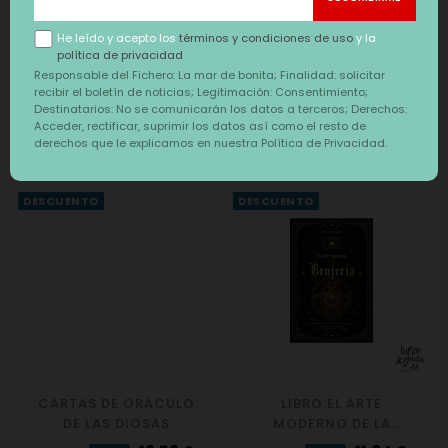
Precio
Precio
Precio
Precio
17,48 €
23,92 €
19,00 €
26,00 €
-8%
-8%
regular
regular
He leído y acepto los
términos y condiciones de uso
y la
política de privacidad
Responsable del Fichero: La mar de bonita; Finalidad: solicitar
recibir el boletín de noticias; Legitimación: Consentimiento;
Destinatarios: No se comunicarán los datos a terceros; Derechos:
Acceder, rectificar, suprimir los datos así como el resto de
También te puede interesar
derechos que le explicamos en nuestra Política de Privacidad.
‹
›
DESCUENTO
DESCUENTO
CARTAS DE ORACULO
LIBRO EL ARTE
DE LAS DIOSAS
MODERNO DE LA
BRUJERIA