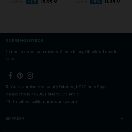
Precio
Precio
Precio
Precio
16,56 €
11,04 €
18,00 €
12,00 €
-8%
-8%
regular
regular
SOBRE NOSOTROS
Lo bonito es ser uno mismo. Siente tu espiritualidad desde
2003.
Facebook
Pinterest
Instagram
Calle Narciso Monturiol y Estarriol, Nº17 Planta Baja
despacho 12 46980, Paterna, Valencia
Email:
hello@lamardebonita.com
EMPRESA
