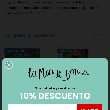
aprender a utilizar el tarot para predecir el futuro. 'Las
imágenes son puertas abiertas a estancias inesperadas'.
Arthur Edward Waite
Completa tu pedido con
‹
›
DESCUENTO
DESCUENTO
Suscribete y recibe un
10% DESCUENTO
CARTAS EL TAROT DE
TAROT BRUJA MODERNA
MARSELLA