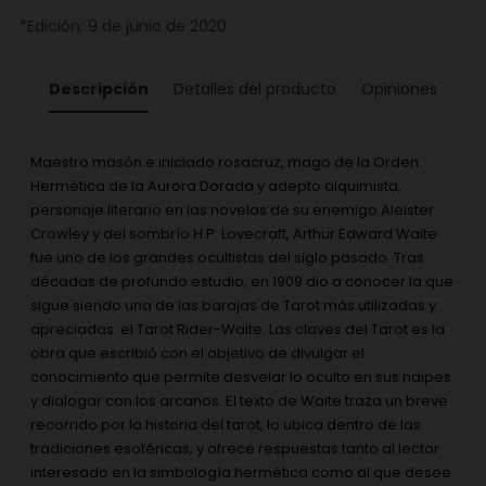
*Edición: 9 de junio de 2020
Descripción
Detalles del producto
Opiniones
Maestro masón e iniciado rosacruz, mago de la Orden
Hermética de la Aurora Dorada y adepto alquimista,
personaje literario en las novelas de su enemigo Aleister
Crowley y del sombrío H.P. Lovecraft, Arthur Edward Waite
fue uno de los grandes ocultistas del siglo pasado. Tras
décadas de profundo estudio, en 1909 dio a conocer la que
sigue siendo una de las barajas de Tarot más utilizadas y
apreciadas: el Tarot Rider-Waite. Las claves del Tarot es la
obra que escribió con el objetivo de divulgar el
conocimiento que permite desvelar lo oculto en sus naipes
y dialogar con los arcanos. El texto de Waite traza un breve
recorrido por la historia del tarot, lo ubica dentro de las
tradiciones esotéricas, y ofrece respuestas tanto al lector
interesado en la simbología hermética como al que desee