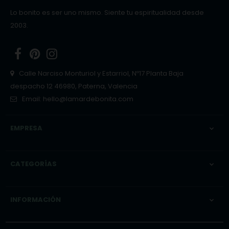
Lo bonito es ser uno mismo. Siente tu espiritualidad desde
2003.
Facebook
Pinterest
Instagram
Calle Narciso Monturiol y Estarriol, Nº17 Planta Baja
despacho 12 46980, Paterna, Valencia
Email:
hello@lamardebonita.com
EMPRESA

CATEGORÍAS

INFORMACIÓN
