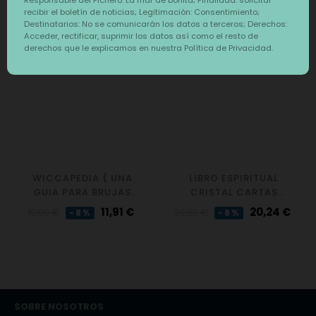
recibir el boletín de noticias; Legitimación: Consentimiento;
‹
›
Destinatarios: No se comunicarán los datos a terceros; Derechos:
DESCUENTO
DESCUENTO
Acceder, rectificar, suprimir los datos así como el resto de
derechos que le explicamos en nuestra Política de Privacidad.
WICCAPEDIA ( UNA
LIBRO ESPIRITUAL
GUIA PARA BRUJAS
CRISTAL CARTAS
MODERNAS )
ORACULO
Precio
Precio
Precio
Precio
11,91 €
20,24 €
12,95 €
22,00 €
-8%
-8%
regular
regular
SOBRE NOSOTROS