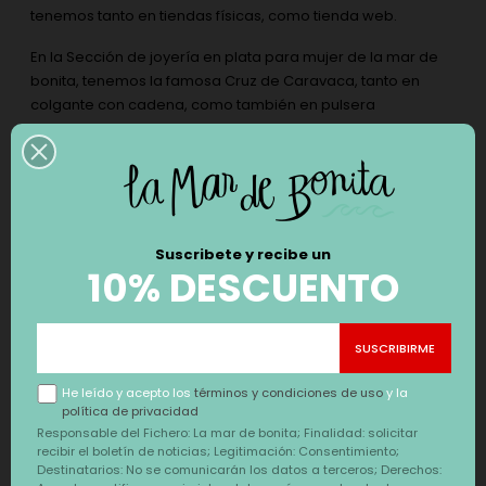
tenemos tanto en tiendas físicas, como tienda web.
En la Sección de joyería en plata para mujer de la mar de
bonita, tenemos la famosa Cruz de Caravaca, tanto en
colgante con cadena, como también en pulsera
Fabricada en plata con un ligero baño de oro de 24k es un
pieza elegante y sencilla montada con circonitas blancas
facetadas de brillo espectacular. El largo de cadena para
tu muñeca es de 16 cm y cuentas con 3 cm extras para un
ajuste más personalizado.
Suscribete y recibe un
10% DESCUENTO
También te puede interesar
‹
›
He leído y acepto los
términos y condiciones de uso
y la
DESCUENTO
DESCUENTO
política de privacidad
Responsable del Fichero: La mar de bonita; Finalidad: solicitar
recibir el boletín de noticias; Legitimación: Consentimiento;
Destinatarios: No se comunicarán los datos a terceros; Derechos: