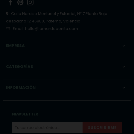
Facebook
Pinterest
Instagram
Calle Narciso Monturiol y Estarriol, Nº17 Planta Baja
despacho 12 46980, Paterna, Valencia
Email:
hello@lamardebonita.com
EMPRESA

CATEGORÍAS

INFORMACIÓN

NEWSLETTER
SUSCRIBIRME