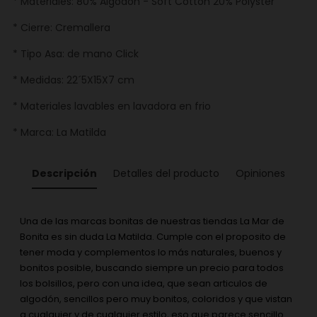
* Materiales: 80% Algodón - Soft Cotton 20% Polyster
* Cierre: Cremallera
* Tipo Asa: de mano Click
* Medidas: 22´5X15X7 cm
* Materiales lavables en lavadora en frio
* Marca: La Matilda
Descripción
Detalles del producto
Opiniones
Una de las marcas bonitas de nuestras tiendas La Mar de
Bonita es sin duda La Matilda. Cumple con el proposito de
tener moda y complementos lo más naturales, buenos y
bonitos posible, buscando siempre un precio para todos
los bolsillos, pero con una idea, que sean articulos de
algodón, sencillos pero muy bonitos, coloridos y que vistan
a cualquier y de cualquier estilo, eso que parece sencillo