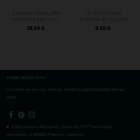
CARTERA CABALLERO
LETRA H CHARM
TRENZADA PIEL CLICK
PEQUEÑA BY CICLÓN
ESPAÑA
Precio
Precio
29,99 €
6,50 €
SOBRE NOSOTROS
Lo bonito es ser uno mismo. Siente tu espiritualidad desde
2003.
Facebook
Pinterest
Instagram
Calle Narciso Monturiol y Estarriol, Nº17 Planta Baja
despacho 12 46980, Paterna, Valencia