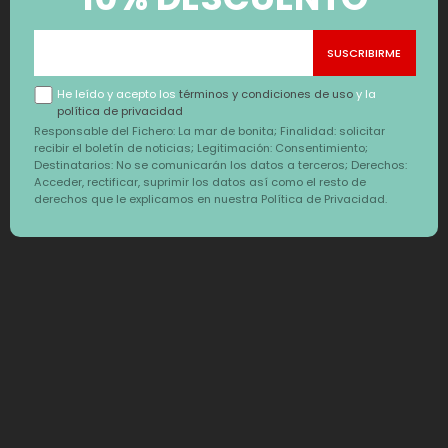
cuesta nada con la mar de bonita.
Conjunto mujer bolsa tote mujer a juego con neceser.... la
opción perfecta.
He leído y acepto los
términos y condiciones de uso
y la
política de privacidad
MEDIDAS BOLSA: 36X34X11 cm MEDIDAS NECESER: 22,5X15X7
Responsable del Fichero: La mar de bonita; Finalidad: solicitar
cm
recibir el boletín de noticias; Legitimación: Consentimiento;
Destinatarios: No se comunicarán los datos a terceros; Derechos:
Acceder, rectificar, suprimir los datos así como el resto de
derechos que le explicamos en nuestra Política de Privacidad.
También te puede interesar
‹
›