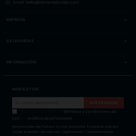
Email:
hello@lamardebonita.com
EMPRESA

CATEGORÍAS

INFORMACIÓN

NEWSLETTER
SUSCRIBIRME
He leído y acepto los
términos y condiciones de
uso
y la
política de privacidad
Responsable del Fichero: La mar de bonita; Finalidad: solicitar
recibir el boletín de noticias; Legitimación: Consentimiento;