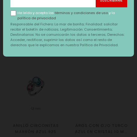
ZIG ZAG PLATA 925
LISA PLATA 925
Precio
Precio
7,50 €
7,50 €
He leído y acepto los
términos y condiciones de uso
y la
política de privacidad
Responsable del Fichero: La mar de bonita; Finalidad: solicitar
recibir el boletín de noticias; Legitimación: Consentimiento;
Destinatarios: No se comunicarán los datos a terceros; Derechos:
Acceder, rectificar, suprimir los datos así como el resto de
También te puede interesar
derechos que le explicamos en nuestra Política de Privacidad.
‹
›
ANILLO CIRCONITAS
AROS CON OJO TURCO
MARRÓN AZUL 925
AZUL EN CRISTAL 10 MM