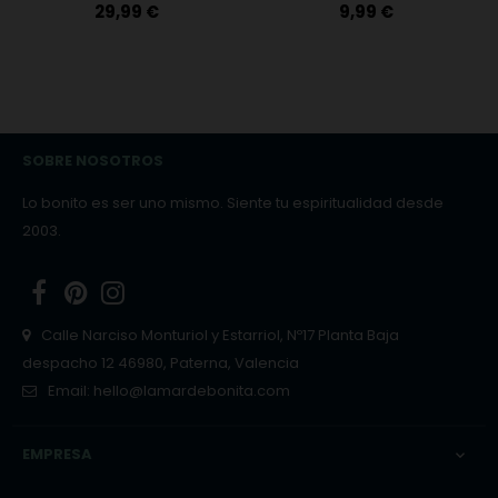
PLATA 925
Precio
Precio
29,99 €
9,99 €
SOBRE NOSOTROS
Lo bonito es ser uno mismo. Siente tu espiritualidad desde
2003.
Facebook
Pinterest
Instagram
Calle Narciso Monturiol y Estarriol, Nº17 Planta Baja
despacho 12 46980, Paterna, Valencia
Email:
hello@lamardebonita.com
EMPRESA
