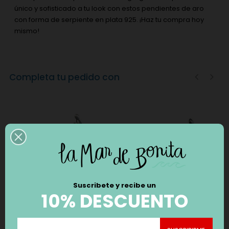
único y sofisticado a tu look con estos pendientes de aro
con forma de serpiente en plata 925. ¡Haz tu compra hoy
mismo!
Completa tu pedido con
‹
›
Suscribete y recibe un
10% DESCUENTO
PENDIENTES
PENDIENTES
TREPADORES SERPIENTE
TREPADORES SERPIENTE