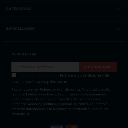
CATEGORÍAS

INFORMACIÓN

NEWSLETTER
SUSCRIBIRME
He leído y acepto los
términos y condiciones de
uso
y la
política de privacidad
Responsable del Fichero: La mar de bonita; Finalidad: solicitar
recibir el boletín de noticias; Legitimación: Consentimiento;
Destinatarios: No se comunicarán los datos a terceros;
Derechos: Acceder, rectificar, suprimir los datos así como el
resto de derechos que le explicamos en nuestra Política de
Privacidad.