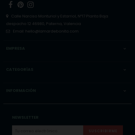
Facebook
Pinterest
Instagram
Calle Narciso Monturiol y Estarriol, Nº17 Planta Baja
despacho 12 46980, Paterna, Valencia
Email:
hello@lamardebonita.com
EMPRESA

CATEGORÍAS

INFORMACIÓN

NEWSLETTER
SUSCRIBIRME