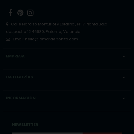
Facebook
Pinterest
Instagram
Calle Narciso Monturiol y Estarriol, Nº17 Planta Baja
despacho 12 46980, Paterna, Valencia
Email:
hello@lamardebonita.com
EMPRESA

CATEGORÍAS

INFORMACIÓN

NEWSLETTER