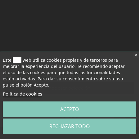
Este
sitio
web utiliza cookies propias y de terceros para
mejorar la experiencia del usuario. Te recomiendo aceptar
el uso de las cookies para que todas las funcionalidades
Aceptar todo
estén activadas. Para dar su consentimiento sobre su uso
pulse el botón Acepto.
Aceptar selección
Política de cookies
Rechazar todo
ACEPTO
Cancelar
RECHAZAR TODO