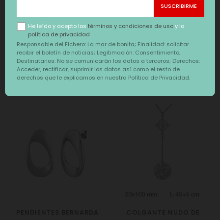
ENFERMERA
MAESTRA LAPICERO
Precio
Precio
22,90 €
22,90 €
He leído y acepto los
términos y condiciones de uso
y la
política de privacidad
Responsable del Fichero: La mar de bonita; Finalidad: solicitar
recibir el boletín de noticias; Legitimación: Consentimiento;
Destinatarios: No se comunicarán los datos a terceros; Derechos:
Acceder, rectificar, suprimir los datos así como el resto de
derechos que le explicamos en nuestra Política de Privacidad.
También te puede interesar
‹
›
PENDIENTES BERNARDA
COLGANTE NUDO DE