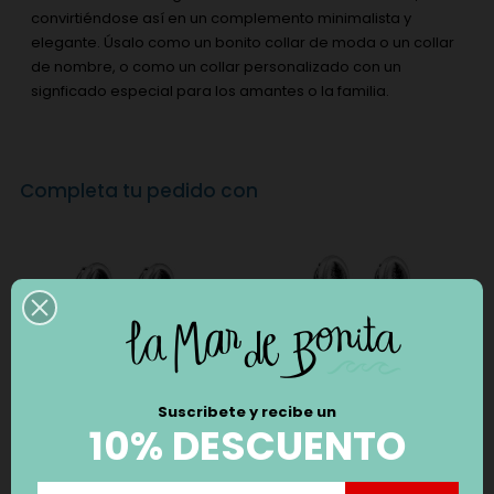
convirtiéndose así en un complemento minimalista y
elegante. Úsalo como un bonito collar de moda o un collar
de nombre, o como un collar personalizado con un
signficado especial para los amantes o la familia.
Completa tu pedido con
Suscribete y recibe un
10% DESCUENTO
PENDIENTES CICLÓN
PENDIENTES CICLÓN