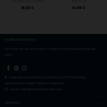
ACERO PLATEADO
BRUJA &
TETRAGRAMATÓN
Precio
Precio
18,00 €
14,99 €
ACERO INOXIDABLE
SOBRE NOSOTROS
Lo bonito es ser uno mismo. Siente tu espiritualidad desde
2003.
Facebook
Pinterest
Instagram
Calle Narciso Monturiol y Estarriol, Nº17 Planta Baja
despacho 12 46980, Paterna, Valencia
Email:
hello@lamardebonita.com
EMPRESA
