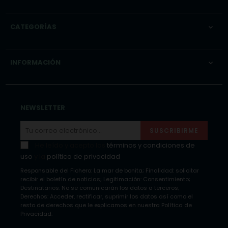
CATEGORÍAS

INFORMACIÓN

NEWSLETTER
SUSCRIBIRME
He leído y acepto los
términos y condiciones de
uso
y la
política de privacidad
Responsable del Fichero: La mar de bonita; Finalidad: solicitar
recibir el boletín de noticias; Legitimación: Consentimiento;
Destinatarios: No se comunicarán los datos a terceros;
Derechos: Acceder, rectificar, suprimir los datos así como el
resto de derechos que le explicamos en nuestra Política de
Privacidad.