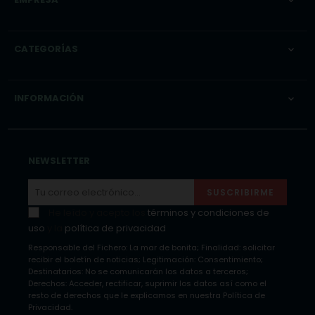

CATEGORÍAS

INFORMACIÓN

NEWSLETTER
SUSCRIBIRME
He leído y acepto los
términos y condiciones de
uso
y la
política de privacidad
Responsable del Fichero: La mar de bonita; Finalidad: solicitar
recibir el boletín de noticias; Legitimación: Consentimiento;
Destinatarios: No se comunicarán los datos a terceros;
Derechos: Acceder, rectificar, suprimir los datos así como el
resto de derechos que le explicamos en nuestra Política de
Privacidad.