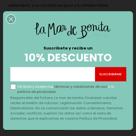
sahumerio: si tu corazón es puro y tu anhelo noble,
potenciarás sus efectos.
Ventilar después de su uso. No inhalar el humo
directamente.
Suscribete y recibe un
10% DESCUENTO
Completa tu pedido con
‹
›
DESCUENTO
He leído y acepto los
términos y condiciones de uso
y la
política de privacidad
Responsable del Fichero: La mar de bonita; Finalidad: solicitar
recibir el boletín de noticias; Legitimación: Consentimiento;
Destinatarios: No se comunicarán los datos a terceros; Derechos:
Acceder, rectificar, suprimir los datos así como el resto de
derechos que le explicamos en nuestra Política de Privacidad.