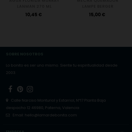
AGUA FLORIDA MURRAY
MECHA QUEMADOR
LANMAN 270 ML
LAMPE BERGER
Precio
Precio
10,45 €
15,00 €
SOBRE NOSOTROS
Lo bonito es ser uno mismo. Siente tu espiritualidad desde
2003.
Facebook
Pinterest
Instagram
Calle Narciso Monturiol y Estarriol, Nº17 Planta Baja
despacho 12 46980, Paterna, Valencia
Email:
hello@lamardebonita.com
EMPRESA