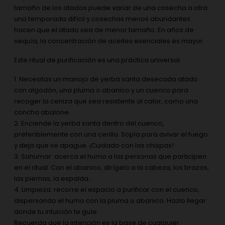
tamaño de los atados puede variar de una cosecha a otra:
una temporada difícil y cosechas menos abundantes
hacen que el atado sea de menor tamaño. En años de
sequía, la concentración de aceites esenciales es mayor.
Este ritual de purificación es una práctica universal.
1. Necesitas un manojo de yerba santa desecada atado
con algodón, una pluma o abanico y un cuenco para
recoger la ceniza que sea resistente al calor, como una
concha abalone.
2. Enciende la yerba santa dentro del cuenco,
preferiblemente con una cerilla. Sopla para avivar el fuego
y deja que se apague. ¡Cuidado con las chispas!
3. Sahumar: acerca el humo a las personas que participen
en el ritual. Con el abanico, dirígelo a la cabeza, los brazos,
las piernas, la espalda...
4. Limpieza: recorre el espacio a purificar con el cuenco,
dispersando el humo con la pluma o abanico. Hazlo llegar
donde tu intuición te guíe.
Recuerda que la intención es la base de cualquier