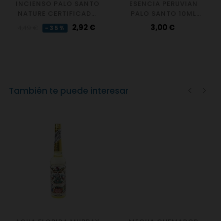
INCIENSO PALO SANTO
ESENCIA PERUVIAN
NATURE CERTIFICADO
PALO SANTO 10ML
ICEA
GOLOKA
Precio
Precio
Precio
2,92 €
3,00 €
4,49 €
-35%
regular
También te puede interesar
‹
›