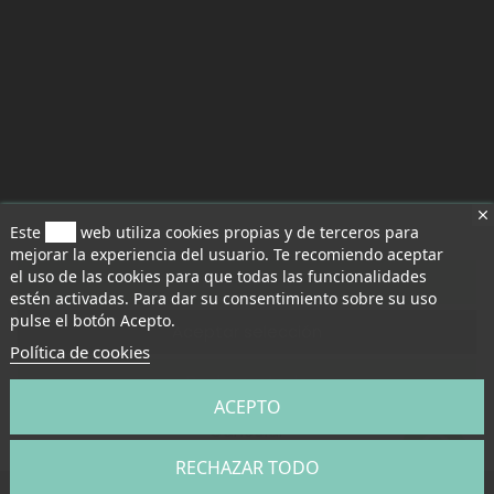
Este
sitio
web utiliza cookies propias y de terceros para
mejorar la experiencia del usuario. Te recomiendo aceptar
el uso de las cookies para que todas las funcionalidades
Aceptar todo
estén activadas. Para dar su consentimiento sobre su uso
pulse el botón Acepto.
Aceptar selección
Política de cookies
Rechazar todo
ACEPTO
Cancelar
RECHAZAR TODO