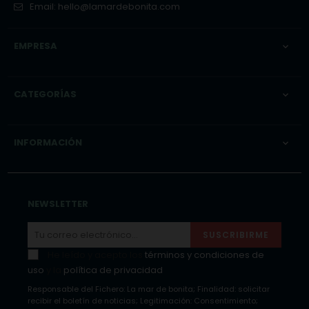
Email:
hello@lamardebonita.com
EMPRESA

CATEGORÍAS

INFORMACIÓN

NEWSLETTER
SUSCRIBIRME
He leído y acepto los
términos y condiciones de
uso
y la
política de privacidad
Responsable del Fichero: La mar de bonita; Finalidad: solicitar
recibir el boletín de noticias; Legitimación: Consentimiento;