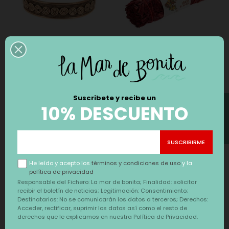
PULSERA DE COBRE
ATADO SANGRE DE
PUJA
DRAGÓN EL RITUAL DEL
RENACER
Precio
Precio
23,90 €
9,90 €
Suscribete y recibe un
FILTRO
10% DESCUENTO
NUEVO
He leído y acepto los
términos y condiciones de uso
y la
política de privacidad
Responsable del Fichero: La mar de bonita; Finalidad: solicitar
recibir el boletín de noticias; Legitimación: Consentimiento;
Destinatarios: No se comunicarán los datos a terceros; Derechos:
Acceder, rectificar, suprimir los datos así como el resto de
derechos que le explicamos en nuestra Política de Privacidad.
ATADO EL PODER DE LAS
MANEKI NEKO SHIRO -