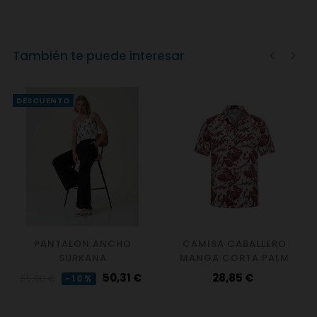
También te puede interesar
‹
›
DESCUENTO
PANTALON ANCHO
CAMISA CABALLERO
SURKANA
MANGA CORTA PALM
Precio
Precio
Precio
50,31 €
28,85 €
55,90 €
-10%
regular