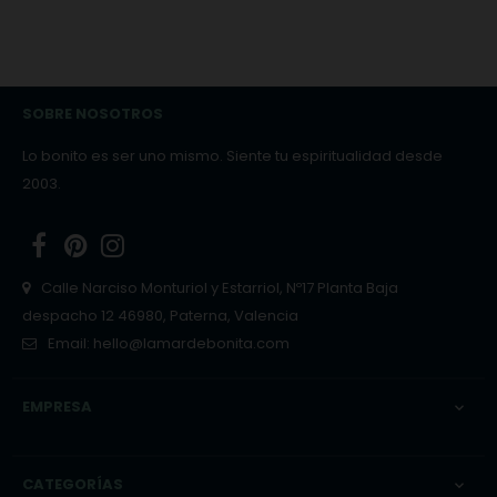
SOBRE NOSOTROS
Lo bonito es ser uno mismo. Siente tu espiritualidad desde
2003.
Facebook
Pinterest
Instagram
Calle Narciso Monturiol y Estarriol, Nº17 Planta Baja
despacho 12 46980, Paterna, Valencia
Email:
hello@lamardebonita.com
EMPRESA

CATEGORÍAS
