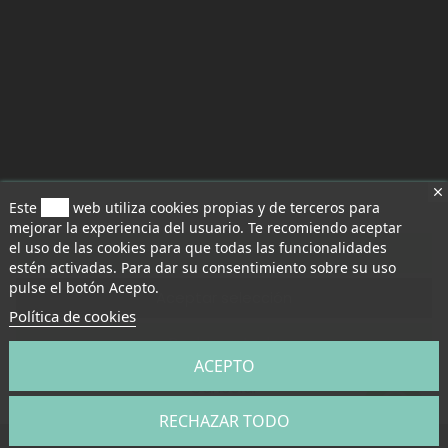
Este
sitio
web utiliza cookies propias y de terceros para
mejorar la experiencia del usuario. Te recomiendo aceptar
el uso de las cookies para que todas las funcionalidades
Aceptar todo
estén activadas. Para dar su consentimiento sobre su uso
pulse el botón Acepto.
Aceptar selección
Política de cookies
Rechazar todo
ACEPTO
Cancelar
RECHAZAR TODO