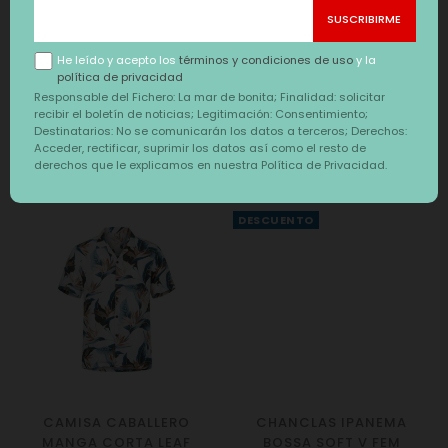
libertad en los días de más calor.
Elige entre nuestros colores negro, caqui o blanco y vive el
He leído y acepto los
términos y condiciones de uso
y la
verano La Mar de Bonita.
política de privacidad
Responsable del Fichero: La mar de bonita; Finalidad: solicitar
recibir el boletín de noticias; Legitimación: Consentimiento;
Destinatarios: No se comunicarán los datos a terceros; Derechos:
Acceder, rectificar, suprimir los datos así como el resto de
También te puede interesar
derechos que le explicamos en nuestra Política de Privacidad.
‹
›
DESCUENTO
CAMISA CABALLERO
CHANCLAS IPANEMA
MANGA CORTA LEAF
BOSSA SOFT V FEM