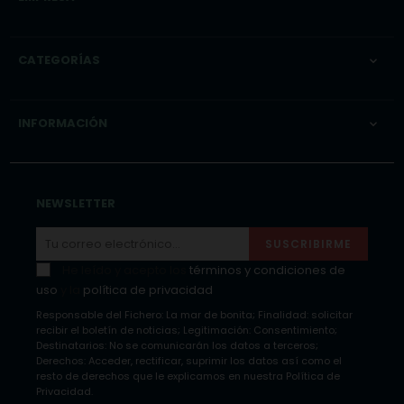
CATEGORÍAS

INFORMACIÓN

NEWSLETTER
SUSCRIBIRME
He leído y acepto los
términos y condiciones de
uso
y la
política de privacidad
Responsable del Fichero: La mar de bonita; Finalidad: solicitar
recibir el boletín de noticias; Legitimación: Consentimiento;
Destinatarios: No se comunicarán los datos a terceros;
Derechos: Acceder, rectificar, suprimir los datos así como el
resto de derechos que le explicamos en nuestra Política de
Privacidad.