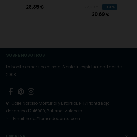
Precio
Precio
Precio
28,85 €
22,99 €
-10%
regular
20,69 €
SOBRE NOSOTROS
Lo bonito es ser uno mismo. Siente tu espiritualidad desde
2003.
Facebook
Pinterest
Instagram
Calle Narciso Monturiol y Estarriol, Nº17 Planta Baja
despacho 12 46980, Paterna, Valencia
Email:
hello@lamardebonita.com
EMPRESA
