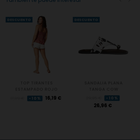
También te puede interesar
‹
›
DESCUENTO
DESCUENTO
TOP TIRANTES
SANDALIA PLANA
ESTAMPADO ROJO
TANGA COW
Precio
Precio
Precio
Precio
16,19 €
29,95 €
17,99 €
-10%
-10%
regular
regular
26,96 €