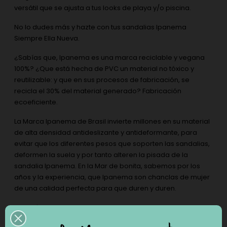
versátil que se ajusta a tus looks de playa y/o piscina.
No lo dudes más y hazte con tus sandalias Ipanema
Siempre Ella Nueva.
¿Sabías que, Ipanema es una marca reciclable y vegana
100%? ¿Que está hecha de PVC un material no tóxico y
reutilizable: y que en sus procesos de fabricación, se
recicla el 30% del material generado? Fabricación
ecoeficiente.
La Marca Ipanema de Brasil invierte millones en su material
de alta densidad antideslizante y antideformante, para
evitar que los diferentes pesos que soporten las sandalias,
deformen la suela y por tanto alteren la pisada de la
sandalia Ipanema. En la Mar de bonita, sabemos por los
años y la experiencia, que Ipanema son chanclas de mujer
de una calidad perfecta para que duren y duren.
Además, suelen tener diseños como este, un diseño de
imitación a la sandalia trenzada de cuero o cordón de