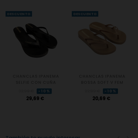
DESCUENTO
DESCUENTO
CHANCLAS IPANEMA
CHANCLAS IPANEMA
SELFIE CON CUÑA
BOSSA SOFT V FEM
Precio
Precio
Precio
Precio
32,99 €
22,99 €
-10%
-10%
regular
regular
29,69 €
20,69 €