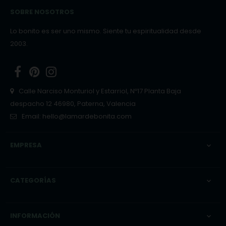
SOBRE NOSOTROS
Lo bonito es ser uno mismo. Siente tu espiritualidad desde
2003.
Facebook
Pinterest
Instagram
Calle Narciso Monturiol y Estarriol, Nº17 Planta Baja
despacho 12 46980, Paterna, Valencia
Email:
hello@lamardebonita.com
EMPRESA

CATEGORÍAS

INFORMACIÓN
