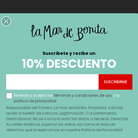
Suscribete y recibe un
10% DESCUENTO
He leído y acepto los
términos y condiciones de uso
y la
política de privacidad
Responsable del Fichero: La mar de bonita; Finalidad: solicitar
recibir el boletín de noticias; Legitimación: Consentimiento;
Destinatarios: No se comunicarán los datos a terceros; Derechos:
Acceder, rectificar, suprimir los datos así como el resto de
derechos que le explicamos en nuestra Política de Privacidad.
NA MULTIUSOS MANDALA
BOLSA M REGALOS HAPPY 
NATURAL LIFE
FLORAL NATURAL LI