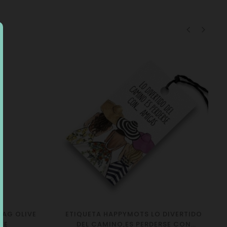
‹
›
BAG OLIVE
ETIQUETA HAPPYMOTS LO DIVERTIDO
FE
DEL CAMINO,ES PERDERSE CON