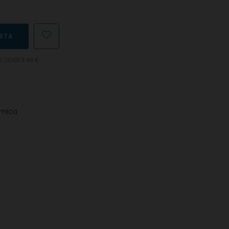
ESTA
S DESDE 5.99 €
ámica