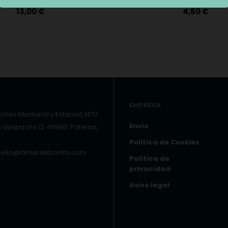
Precio
Precio
13,00 €
4,50 €
EMPRESA
ciso Monturiol y Estarriol, Nº17
Envío
a despacho 12 46980, Paterna,
Politica de Cookies
hello@lamardebonita.com
Política de
privacidad
Aviso legal