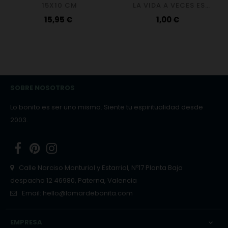
15X10 CM
LA VIDA A VECES ES
CUESTA ARRIBA, PERO
Precio
Precio
15,95 €
1,00 €
LAS VISTAS SON
MARAVILLOSAS
SOBRE NOSOTROS
Lo bonito es ser uno mismo. Siente tu espiritualidad desde
2003.
Facebook
Pinterest
Instagram
Calle Narciso Monturiol y Estarriol, Nº17 Planta Baja
despacho 12 46980, Paterna, Valencia
Email:
hello@lamardebonita.com
EMPRESA
