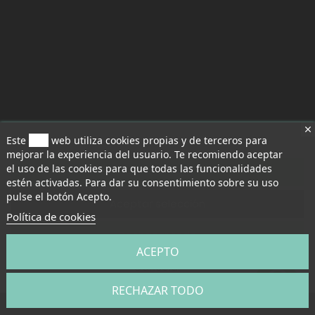
Este
sitio
web utiliza cookies propias y de terceros para
mejorar la experiencia del usuario. Te recomiendo aceptar
el uso de las cookies para que todas las funcionalidades
Aceptar todo
estén activadas. Para dar su consentimiento sobre su uso
pulse el botón Acepto.
Aceptar selección
Política de cookies
Rechazar todo
ACEPTO
Cancelar
RECHAZAR TODO