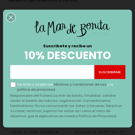
beneficio que obtendrás a cambio.
Añade a tu envío, una o varias etiquetas eligiendo las
frases que más crees que van con las personas a regalar,
seguro ¡vas a reirte mientras las eliges!
Suscribete y recibe un
10% DESCUENTO
También te puede interesar
‹
›
He leído y acepto los
términos y condiciones de uso
y la
política de privacidad
Responsable del Fichero: La mar de bonita; Finalidad: solicitar
recibir el boletín de noticias; Legitimación: Consentimiento;
Destinatarios: No se comunicarán los datos a terceros; Derechos:
Acceder, rectificar, suprimir los datos así como el resto de
derechos que le explicamos en nuestra Política de Privacidad.
TAZA ZORRO MARRÓN
ETIQUETA HAPPYMOTS