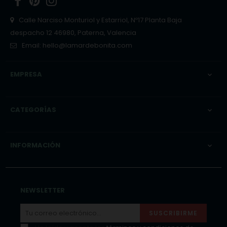
Facebook
Pinterest
Instagram
Calle Narciso Monturiol y Estarriol, Nº17 Planta Baja
despacho 12 46980, Paterna, Valencia
Email:
hello@lamardebonita.com
EMPRESA

CATEGORÍAS

INFORMACIÓN

NEWSLETTER
SUSCRIBIRME