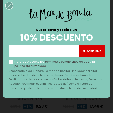
consulta de esta guía mágica y adivinatoria resumida.
Completa tu pedido con
Suscribete y recibe un
10% DESCUENTO
DESCUENTO
DESCUENTO
He leído y acepto los
términos y condiciones de uso
y la
política de privacidad
Responsable del Fichero: La mar de bonita; Finalidad: solicitar
recibir el boletín de noticias; Legitimación: Consentimiento;
Destinatarios: No se comunicarán los datos a terceros; Derechos:
Acceder, rectificar, suprimir los datos así como el resto de
derechos que le explicamos en nuestra Política de Privacidad.
LIBRO GUIA PRÁCTICA
GRAN LIBRO DE LAS
DE LAS RUNAS
RUNAS Y SU MAGIA
Precio
Precio
Precio
Precio
8,23 €
17,48 €
8,95 €
19,00 €
-8%
-8%
regular
regular