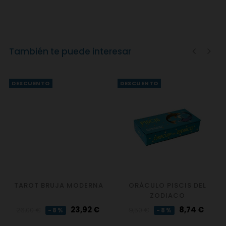
También te puede interesar
‹
›
DESCUENTO
DESCUENTO
TAROT BRUJA MODERNA
ORÁCULO PISCIS DEL
ZODIACO
Precio
Precio
Precio
Precio
23,92 €
8,74 €
26,00 €
9,50 €
-8%
-8%
regular
regular