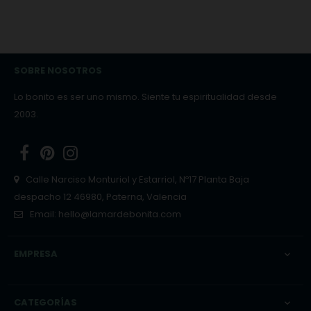
SOBRE NOSOTROS
Lo bonito es ser uno mismo. Siente tu espiritualidad desde
2003.
Facebook
Pinterest
Instagram
Calle Narciso Monturiol y Estarriol, Nº17 Planta Baja
despacho 12 46980, Paterna, Valencia
Email:
hello@lamardebonita.com
EMPRESA

CATEGORÍAS
