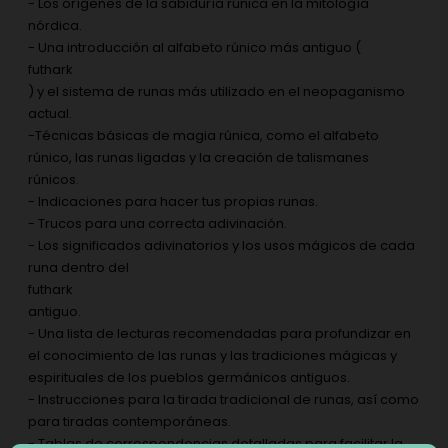
- Los orígenes de la sabiduría rúnica en la mitología
nórdica.
- Una introducción al alfabeto rúnico más antiguo (
futhark
) y el sistema de runas más utilizado en el neopaganismo
actual.
-Técnicas básicas de magia rúnica, como el alfabeto
rúnico, las runas ligadas y la creación de talismanes
rúnicos.
- Indicaciones para hacer tus propias runas.
- Trucos para una correcta adivinación.
- Los significados adivinatorios y los usos mágicos de cada
runa dentro del
futhark
antiguo.
- Una lista de lecturas recomendadas para profundizar en
el conocimiento de las runas y las tradiciones mágicas y
espirituales de los pueblos germánicos antiguos.
- Instrucciones para la tirada tradicional de runas, así como
para tiradas contemporáneas.
- Tablas de correspondencias detalladas para facilitar la