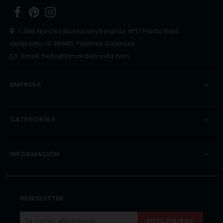
Facebook
Pinterest
Instagram
Calle Narciso Monturiol y Estarriol, Nº17 Planta Baja
despacho 12 46980, Paterna, Valencia
Email:
hello@lamardebonita.com
EMPRESA

CATEGORÍAS

INFORMACIÓN

NEWSLETTER
SUSCRIBIRME