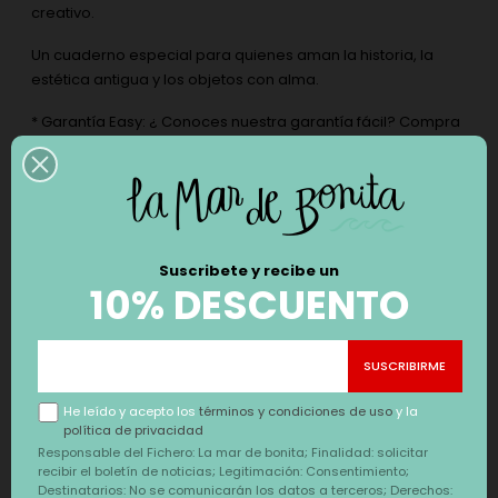
creativo.
Un cuaderno especial para quienes aman la historia, la
estética antigua y los objetos con alma.
* Garantía Easy: ¿ Conoces nuestra garantía fácil? Compra
y devuelve sin problemas con condiciones claras. Atención
telefónica con personas reales, aquí en España. Tiendas
Físicas en la Terreta. Impuestos todos tributados en España,
un pueblo o país se hace rico, si dejas tu dinero donde
vives. Seguimiento de tu envío con correos exprés, en
tiempo real. Recogida en más de 2800 puntos de la red de
Suscribete y recibe un
10% DESCUENTO
oficinas de correos.
También te puede interesar
He leído y acepto los
términos y condiciones de uso
y la
política de privacidad
‹
›
Responsable del Fichero: La mar de bonita; Finalidad: solicitar
DESCUENTO
DESCUENTO
recibir el boletín de noticias; Legitimación: Consentimiento;
Destinatarios: No se comunicarán los datos a terceros; Derechos: