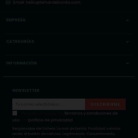
Email:
hello@lamardebonita.com
EMPRESA

CATEGORÍAS

INFORMACIÓN

NEWSLETTER
SUSCRIBIRME
He leído y acepto los
términos y condiciones de
uso
y la
política de privacidad
Responsable del Fichero: La mar de bonita; Finalidad: solicitar
recibir el boletín de noticias; Legitimación: Consentimiento;