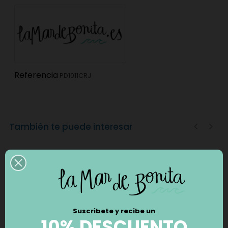
Referencia
PD1011CRJ
También te puede interesar
‹
›
Suscribete y recibe un
10% DESCUENTO