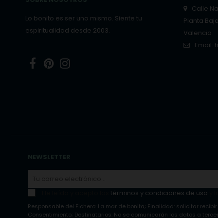
Calle Nar
Lo bonito es ser uno mismo. Siente tu
Planta Baj
espiritualidad desde 2003.
Valencia
Email:
Facebook
Pinterest
Instagram
NEWSLETTER
He leído y acepto los
términos y condiciones de uso
y l
Responsable del Fichero: La mar de bonita; Finalidad: solicitar recibir
Consentimiento; Destinatarios: No se comunicarán los datos a tercero