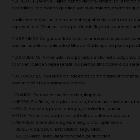
* LA RED O TELARAÑA: Tejida dentro del aro, simboliza la trama d
pesadillas, impidiendo que lleguen al durmiente, mientras que
tradicionalmente, se tejen con ocho puntos de unión al aro, q
representa el ¨Gran misterio, por donde fluyen los buenos sueñ
* LAS PLUMAS: Colgando del aro, las plumas se consideran can
caerán cual lluvia delicada y filtrada. Cada tipo de pluma pued
* LAS CUENTAS: A menudo incorporadas en la red o colgando de 
También pueden representar los sueños atrapados o las siete 
* LOS COLORES: Nosotros los hacemos como tradicionalmente, lo
contuniación te contamos al detalle.
+ BLANCO: Pureza, curación, orden, limpieza.
+ NEGRO: El infinito, energía, limpieza, femenina, resistencia, f
+ ROJO: Voluntad, poder, energía, creatividad, pasión.
+ ROSA: Amor, vitalidad, alivio del estrés, autocompresión.
+ AMARILLO: Intelecto, alegría, energía vital, optimismo.
+ VERDE: Vida, Salud, estabilidad, seguridad.
+ AZUL: Fuerza, éxito, determinación, purificación.