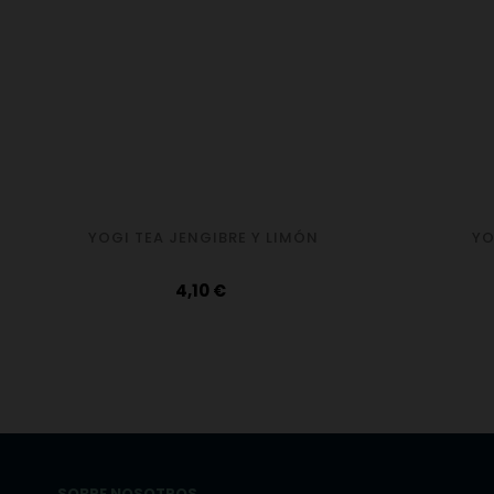
YOGI TEA JENGIBRE Y LIMÓN
YO
Precio
4,10 €
SOBRE NOSOTROS