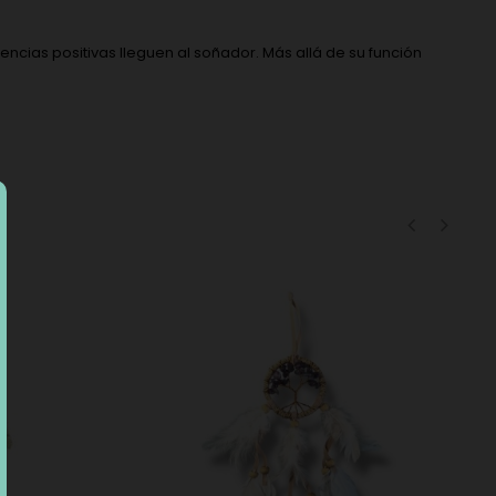
encias positivas lleguen al soñador. Más allá de su función
‹
›