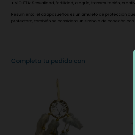
+ VIOLETA: Sexualidad, fertilidad, alegría, transmutación, creati
Resumiento, el atrapasueños es un amuleto de protección que bu
protectora, también se considera un simbolo de conexión con la
Completa tu pedido con