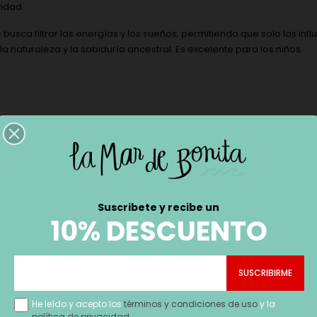
vidad.
sca filtrar las energías y los sueños, permitiendo que solo las influ
 naturaleza y la sabiduría ancestral. Es excelente para los niños.
Suscribete y recibe un
10% DESCUENTO
He leído y acepto los
términos y condiciones de uso
y la
política de privacidad