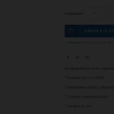
Cantidad
AÑADIR A LA C
DISPONIBLE
RECÍBELO EN 24-48 HORA
Atrapasueños ratán Lapislaz
* Referencia: DH-0026
* Materiales: ratán y algod
* Colores: Lapislazuli Azul
* Medida: 6 cm