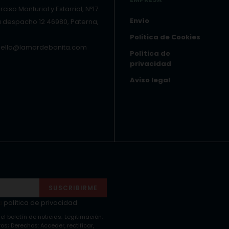
ciso Monturiol y Estarriol, Nº17
Envío
a despacho 12 46980, Paterna,
Politica de Cookies
hello@lamardebonita.com
Política de
privacidad
Aviso legal
SUSCRIBIRME
a
política de privacidad
 el boletín de noticias; Legitimación:
s; Derechos: Acceder, rectificar,