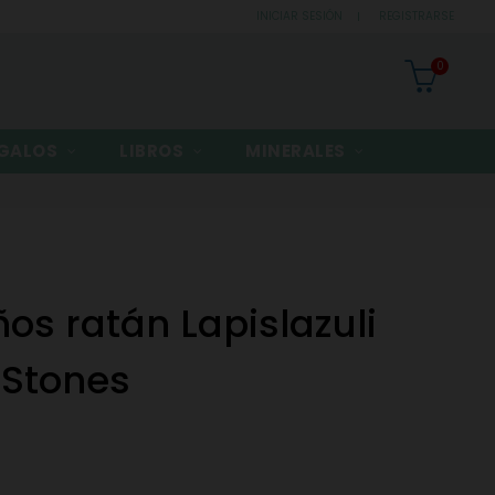
INICIAR SESIÓN
REGISTRARSE
0
GALOS
LIBROS
MINERALES
os ratán Lapislazuli
 Stones