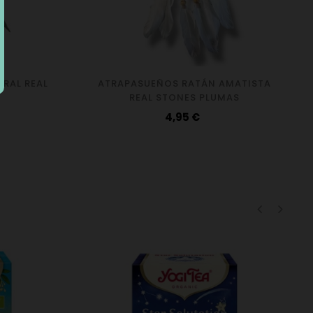
RAL REAL
ATRAPASUEÑOS RATÁN AMATISTA
REAL STONES PLUMAS
Precio
4,95 €
‹
›