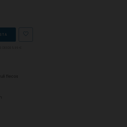
ESTA
S DESDE 5.99 €
uli flecos
ón