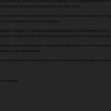
e la vida y el universo a nuestro alrededor. Su función principal es a
 deja pasar los buenos sueños a través del centro.
ue representan las patas de una araña, símbolo de sabiduría, y energ
os y se disipan los malos y negativos.
ales por donde los buenos sueñosdescienden suavemente hacia el dur
e tener un significado adicional, por ejemplo la pluma de águila repr
ellas, las cuentas pueden representar diferentes cosas. Para alguno
direcciones del universo.
s atrapasueños se elaboraban con materiales naturales y colores viv
uerza mental.