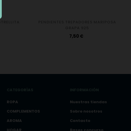
STRELLITA
PENDIENTES TREPADORES MARIPOSA
GRAPA 925
Precio
7,50 €
CATEGORÍAS
INFORMACIÓN
ROPA
Nuestras tiendas
COMPLEMENTOS
Sobre nosotros
AROMA
Contacto
HOGAR
Bases concurso