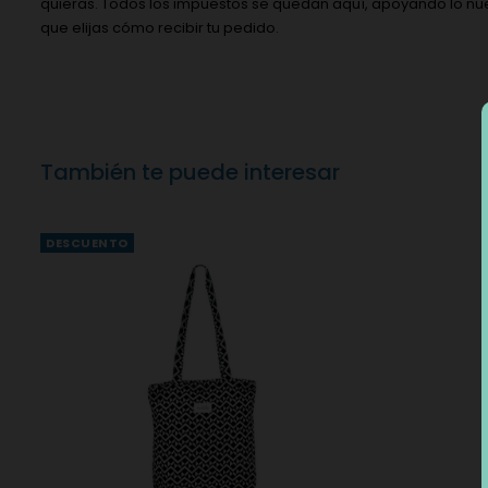
quieras. Todos los impuestos se quedan aquí, apoyando lo nue
que elijas cómo recibir tu pedido.
También te puede interesar
DESCUENTO