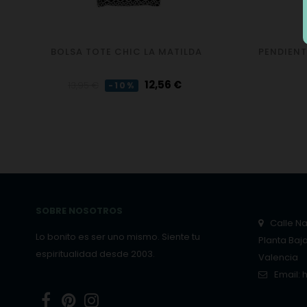
BOLSA TOTE CHIC LA MATILDA
PENDIENT
Precio
Precio
12,56 €
13,95 €
-10%
regular
SOBRE NOSOTROS
Calle Nar
Lo bonito es ser uno mismo. Siente tu
Planta Baj
espiritualidad desde 2003.
Valencia
Email:
Facebook
Pinterest
Instagram