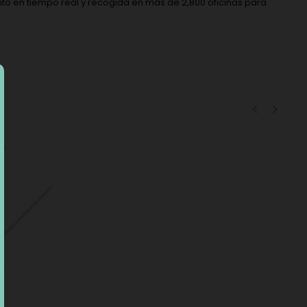
to en tiempo real y recogida en más de 2,800 oficinas para
‹
›