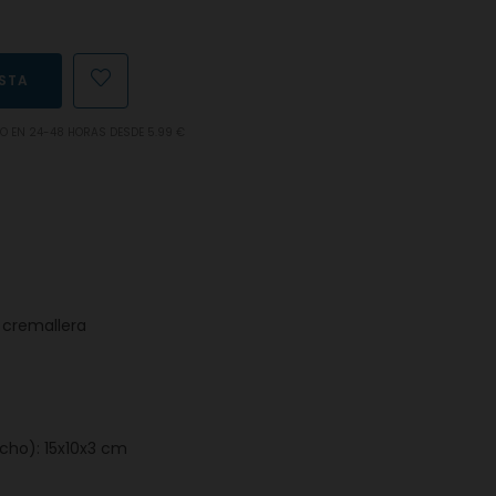
ESTA
LO EN 24-48 HORAS DESDE 5.99 €
y cremallera
ncho): 15x10x3 cm