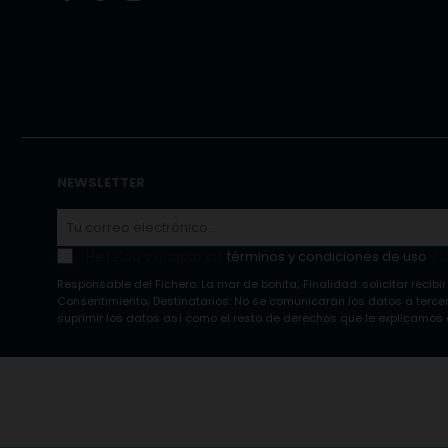
NEWSLETTER
He leído y acepto los
términos y condiciones de uso
y l
Responsable del Fichero: La mar de bonita; Finalidad: solicitar recibir
Consentimiento; Destinatarios: No se comunicarán los datos a tercero
suprimir los datos así como el resto de derechos que le explicamos e