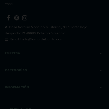
2003.
Facebook
Pinterest
Instagram
Calle Narciso Monturiol y Estarriol, Nº17 Planta Baja
despacho 12 46980, Paterna, Valencia
Email:
hello@lamardebonita.com
EMPRESA

CATEGORÍAS

INFORMACIÓN

NEWSLETTER