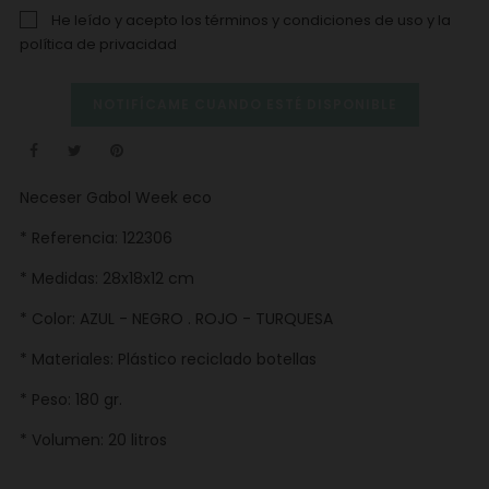
He leído y acepto los
términos y condiciones de uso
y la
política de privacidad
NOTIFÍCAME CUANDO ESTÉ DISPONIBLE
Neceser Gabol Week eco
* Referencia: 122306
* Medidas: 28x18x12 cm
* Color: AZUL - NEGRO . ROJO - TURQUESA
* Materiales: Plástico reciclado botellas
* Peso: 180 gr.
* Volumen: 20 litros