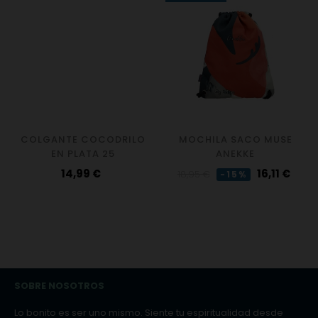
COLGANTE COCODRILO
MOCHILA SACO MUSE
EN PLATA 25
ANEKKE
Precio
Precio
Precio
14,99 €
16,11 €
18,95 €
-15%
regular
SOBRE NOSOTROS
Lo bonito es ser uno mismo. Siente tu espiritualidad desde