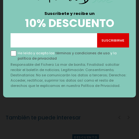
DESCUENTO
Suscribete y recibe un
10% DESCUENTO
He leído y acepto los
términos y condiciones de uso
y la
política de privacidad
BOLSO MOCHILA GABOL
Responsable del Fichero: La mar de bonita; Finalidad: solicitar
WEEK ECO
recibir el boletín de noticias; Legitimación: Consentimiento;
Destinatarios: No se comunicarán los datos a terceros; Derechos:
Precio
Precio
25,19 €
27,99 €
-10%
Acceder, rectificar, suprimir los datos así como el resto de
regular
derechos que le explicamos en nuestra Política de Privacidad.
También te puede interesar
‹
›
DESCUENTO