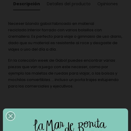
Descripción
Detalles del producto
Opiniones
Neceser blando gabol fabricado en material
reciclado.Interior forrado con varios bolsillos con
cremallera. Es perfecto para viaje o gimnasio de uso diario,
dado que su material es resistente al roce y desgaste de
viajes o uso del día a día.
En la colección week de Gabol puedes encontrar varias
piezas que van a juego con este neceser, como por
ejemplo las maletas de ruedas para viajar, o las bolsas y
mochilas convertibles.... incluso un porta trajes estupendo
para los comerciales y ejecutivos.
Completa tu pedido con