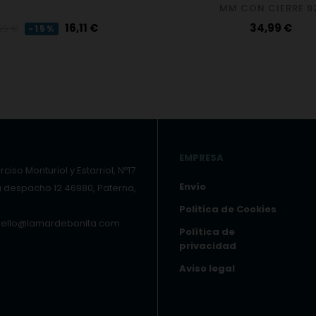
MM CON CIERRE 9
cio
Precio
Precio
16,11 €
34,99 €
95 €
-15%
ular
EMPRESA
ciso Monturiol y Estarriol, Nº17
Envío
a despacho 12 46980, Paterna,
Politica de Cookies
hello@lamardebonita.com
Política de
privacidad
Aviso legal