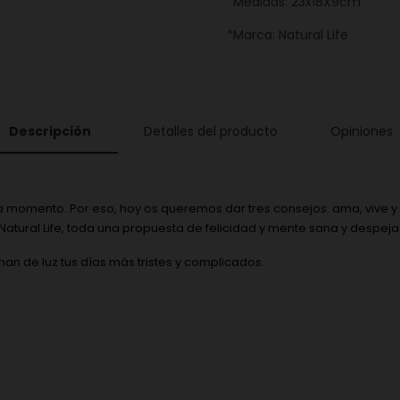
*Medidas: 23x18X9cm
*Marca: Natural Life
Descripción
Detalles del producto
Opiniones
momento. Por eso, hoy os queremos dar tres consejos: ama, vive y ríe
 Natural Life, toda una propuesta de felicidad y mente sana y despej
nan de luz tus días más tristes y complicados.