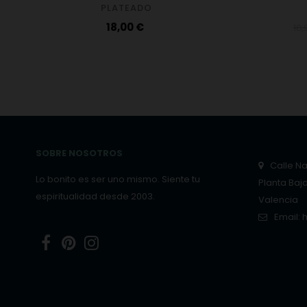
PLATEADO
Precio
Pre
18,00 €
18,
reg
SOBRE NOSOTROS
Calle Nar
Lo bonito es ser uno mismo. Siente tu
Planta Baj
espiritualidad desde 2003.
Valencia
Email:
Facebook
Pinterest
Instagram