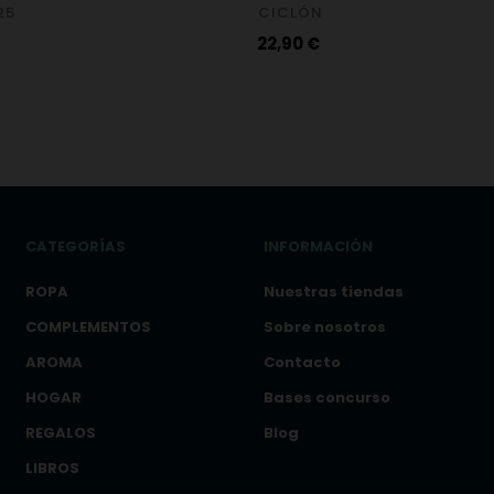
25
CICLÓN
Precio
22,90 €
CATEGORÍAS
INFORMACIÓN
ROPA
Nuestras tiendas
COMPLEMENTOS
Sobre nosotros
AROMA
Contacto
HOGAR
Bases concurso
REGALOS
Blog
LIBROS