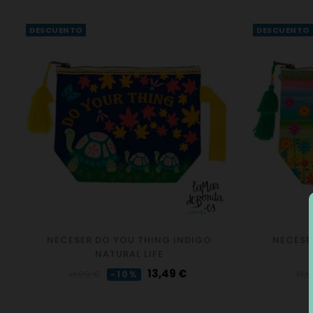
DESCUENTO
DESCUENTO
NECESER DO YOU THING INDIGO
NECESER
NATURAL LIFE
Precio
Precio
Pre
13,49 €
14,99 €
14,
-10%
regular
reg