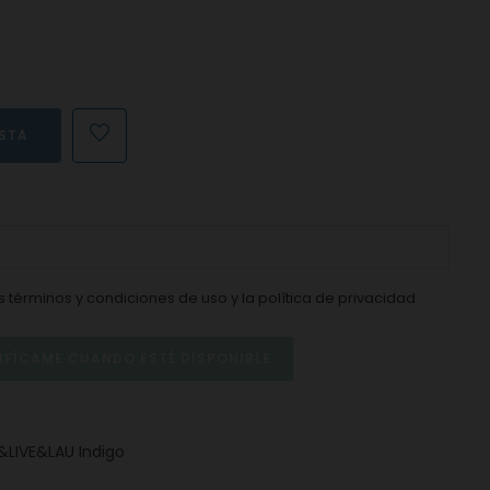
ESTA
os
términos y condiciones de uso
y la
política de privacidad
IFÍCAME CUANDO ESTÉ DISPONIBLE
&LIVE&LAU Indigo