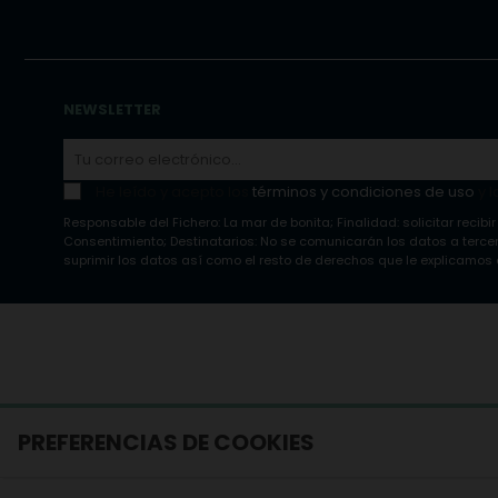
NEWSLETTER
He leído y acepto los
términos y condiciones de uso
y l
Responsable del Fichero: La mar de bonita; Finalidad: solicitar recibir
Consentimiento; Destinatarios: No se comunicarán los datos a tercero
suprimir los datos así como el resto de derechos que le explicamos e
PREFERENCIAS DE COOKIES