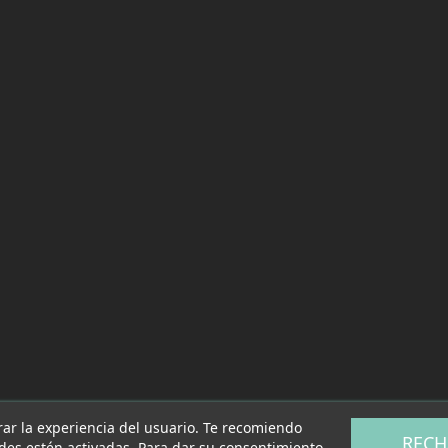
rar la experiencia del usuario. Te recomiendo
RECH
ades estén activadas. Para dar su consentimiento