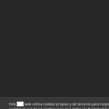
Este
sitio
web utiliza cookies propias y de terceros para mejo
Cancelar
aceptar el uso de las cookies para que todas las funcionalid