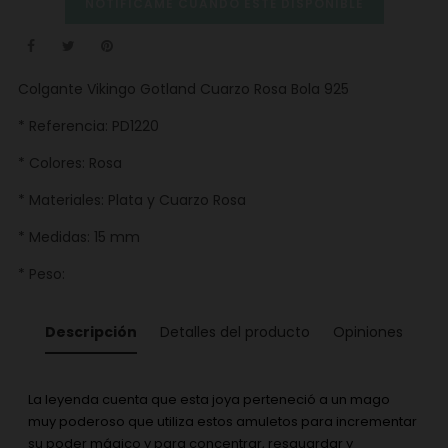
NOTIFÍCAME CUANDO ESTÉ DISPONIBLE
Colgante Vikingo Gotland Cuarzo Rosa Bola 925
* Referencia: PD1220
* Colores: Rosa
* Materiales: Plata y Cuarzo Rosa
* Medidas: 15 mm
* Peso:
Descripción
Detalles del producto
Opiniones
La leyenda cuenta que esta joya perteneció a un mago
muy poderoso que utiliza estos amuletos para incrementar
su poder mágico y para concentrar, resguardar y