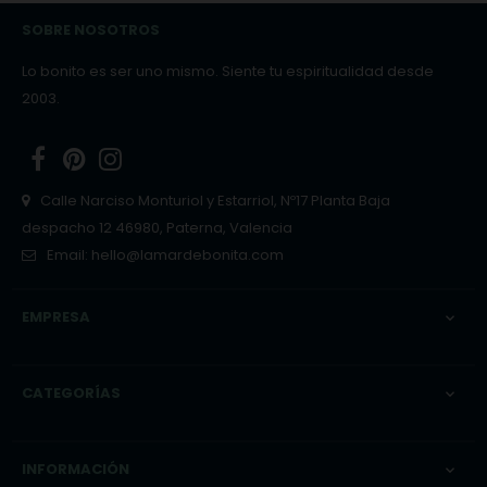
SOBRE NOSOTROS
Lo bonito es ser uno mismo. Siente tu espiritualidad desde
2003.
Facebook
Pinterest
Instagram
Calle Narciso Monturiol y Estarriol, Nº17 Planta Baja
despacho 12 46980, Paterna, Valencia
Email:
hello@lamardebonita.com
EMPRESA

CATEGORÍAS

INFORMACIÓN
