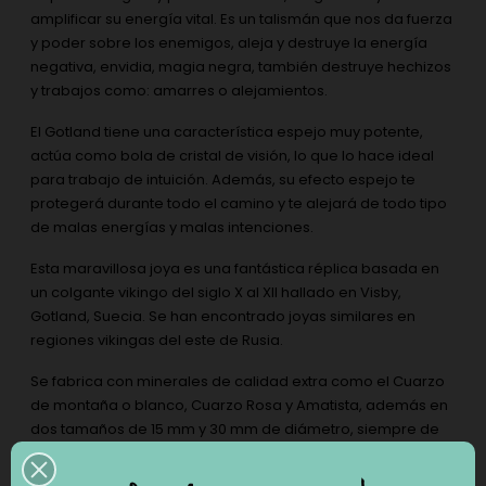
amplificar su energía vital. Es un talismán que nos da fuerza
y poder sobre los enemigos, aleja y destruye la energía
negativa, envidia, magia negra, también destruye hechizos
y trabajos como: amarres o alejamientos.
El Gotland tiene una característica espejo muy potente,
actúa como bola de cristal de visión, lo que lo hace ideal
para trabajo de intuición. Además, su efecto espejo te
protegerá durante todo el camino y te alejará de todo tipo
de malas energías y malas intenciones.
Esta maravillosa joya es una fantástica réplica basada en
un colgante vikingo del siglo X al XII hallado en Visby,
Gotland, Suecia. Se han encontrado joyas similares en
regiones vikingas del este de Rusia.
Se fabrica con minerales de calidad extra como el Cuarzo
de montaña o blanco, Cuarzo Rosa y Amatista, además en
dos tamaños de 15 mm y 30 mm de diámetro, siempre de
forma artesanal y en material de plata de 1ª Ley.