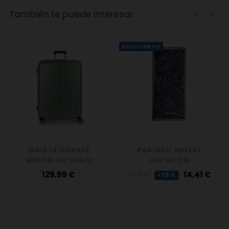
También te puede interesar
‹
›
DESCUENTO
MALETA GRANDE
PAÑUELO ANEKKE
BROOKLYN GABOL
186*90 CM
Precio
Precio
Precio
129,99 €
14,41 €
16,95 €
-15%
regular