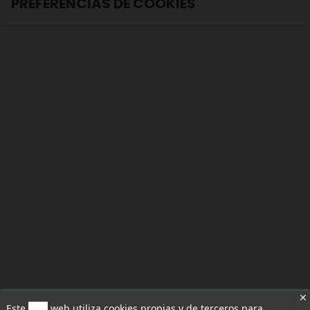
PREFERENCIAS DE COOKIES
Este
sitio
web utiliza cookies propias y de terceros para