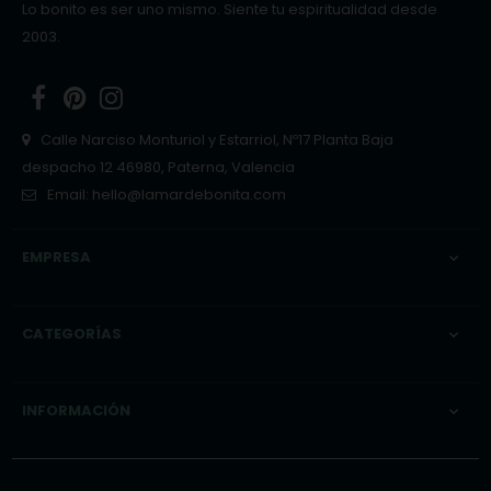
Lo bonito es ser uno mismo. Siente tu espiritualidad desde
2003.
Facebook
Pinterest
Instagram
Calle Narciso Monturiol y Estarriol, Nº17 Planta Baja
despacho 12 46980, Paterna, Valencia
Email:
hello@lamardebonita.com
EMPRESA

CATEGORÍAS

INFORMACIÓN
