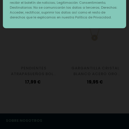
‹
›
recibir el boletín de noticias; Legitimación: Consentimiento;
Destinatarios: No se comunicarán los datos a terceros; Derechos:
Acceder, rectificar, suprimir los datos así como el resto de
derechos que le explicamos en nuestra Política de Privacidad.
PENDIENTES
GARGANTILLA CRISTAL
ATRAPASUEÑOS BOLA
BLANCO ACERO ORO
AMATISTA PLATA 925
14KTS
Precio
Precio
17,99 €
19,95 €
SOBRE NOSOTROS