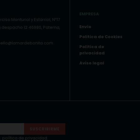
EMPRESA
ciso Monturiol y Estarriol, Nº17
Envío
a despacho 12 46980, Paterna,
Politica de Cookies
hello@lamardebonita.com
Política de
privacidad
Aviso legal
SUSCRIBIRME
a
política de privacidad