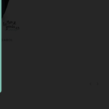
 GABOL
E
‹
›