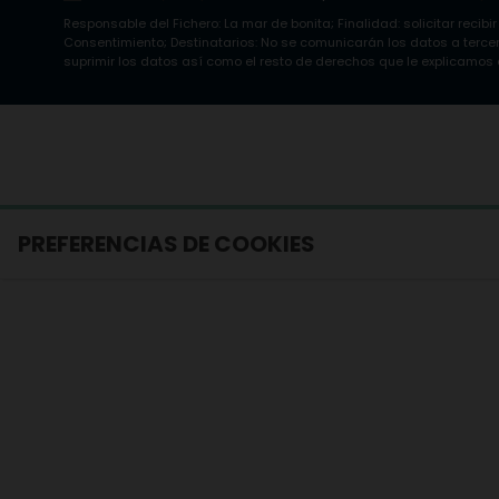
Responsable del Fichero: La mar de bonita; Finalidad: solicitar recibir
Consentimiento; Destinatarios: No se comunicarán los datos a tercero
suprimir los datos así como el resto de derechos que le explicamos e
PREFERENCIAS DE COOKIES