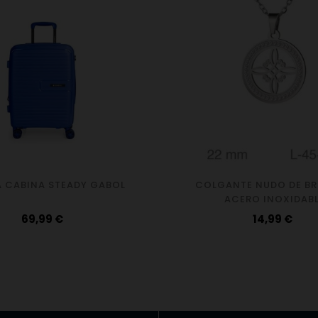
 CABINA STEADY GABOL
COLGANTE NUDO DE BR
ACERO INOXIDAB
Precio
Precio
69,99 €
14,99 €