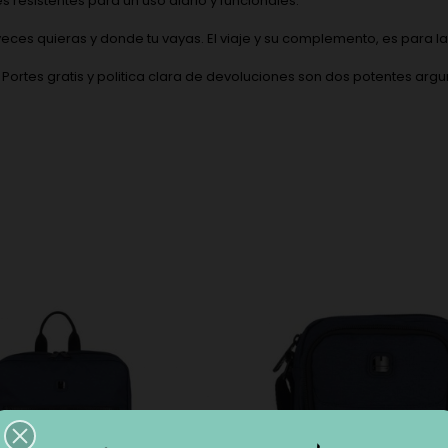
 resistentes para un uso diario y funcionales.
eces quieras y donde tu vayas. El viaje y su complemento, es para la 
a. Portes gratis y politica clara de devoluciones son dos potentes 