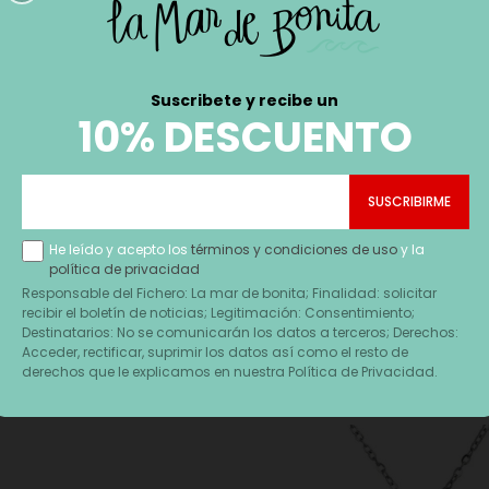
Suscribete y recibe un
10% DESCUENTO
HILA GABOL NEPTUNO
REPORTERO BANDOLERA
CABALLERO
NEPTUNO HOMBR
Precio
Precio
39,90 €
29,99 €
He leído y acepto los
términos y condiciones de uso
y la
política de privacidad
Responsable del Fichero: La mar de bonita; Finalidad: solicitar
recibir el boletín de noticias; Legitimación: Consentimiento;
Destinatarios: No se comunicarán los datos a terceros; Derechos:
Acceder, rectificar, suprimir los datos así como el resto de
derechos que le explicamos en nuestra Política de Privacidad.