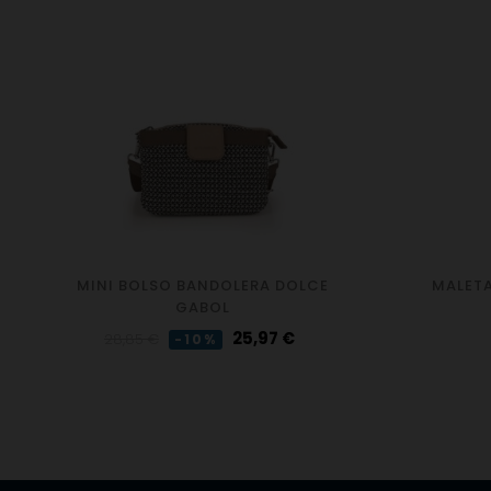
MINI BOLSO BANDOLERA DOLCE
MALETA
GABOL
Precio
Precio
25,97 €
28,85 €
-10%
regular