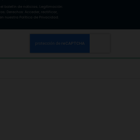
 el boletín de noticias; Legitimación:
s; Derechos: Acceder, rectificar,
n nuestra Política de Privacidad.