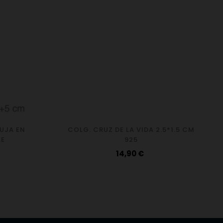
UJA EN
COLG. CRUZ DE LA VIDA 2.5*1.5 CM
LE
925
Precio
14,90 €