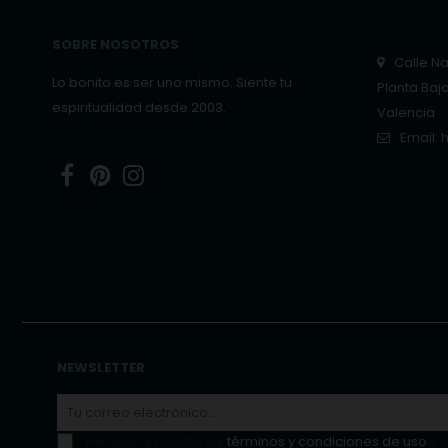
SOBRE NOSOTROS
Calle Nar
Lo bonito es ser uno mismo. Siente tu
Planta Baj
espiritualidad desde 2003.
Valencia
Email:
Facebook
Pinterest
Instagram
NEWSLETTER
He leído y acepto los
términos y condiciones de uso
y l