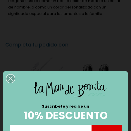
elegante. Úsalo como un bonito collar de moda o un collar
de nombre, o como un collar personalizado con un
signficado especial para los amantes o la familia.
Completa tu pedido con
Suscribete y recibe un
10% DESCUENTO
GARGANTILLA
PENDIENTES CICLÓN
CONSTELACIÓN VIRGO
ENFERMERA