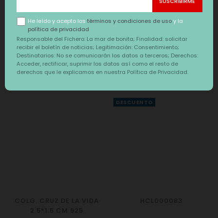
925 "YO ANALIZO"
Precio
Precio
29,99 €
22,90 €
He leído y acepto los
términos y condiciones de uso
y la
política de privacidad
Responsable del Fichero: La mar de bonita; Finalidad: solicitar
recibir el boletín de noticias; Legitimación: Consentimiento;
Destinatarios: No se comunicarán los datos a terceros; Derechos:
Acceder, rectificar, suprimir los datos así como el resto de
También te puede interesar
derechos que le explicamos en nuestra Política de Privacidad.
‹
›
DESCUENTO
COLG. CRUZ DE LA VIDA
HCL000083
2.5*1.5 CM 925