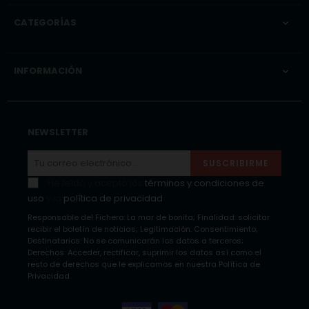
CATEGORÍAS

INFORMACIÓN

NEWSLETTER
SUSCRIBIRME
He leído y acepto los
términos y condiciones de
uso
y la
política de privacidad
Responsable del Fichero: La mar de bonita; Finalidad: solicitar
recibir el boletín de noticias; Legitimación: Consentimiento;
Destinatarios: No se comunicarán los datos a terceros;
Derechos: Acceder, rectificar, suprimir los datos así como el
resto de derechos que le explicamos en nuestra Política de
Privacidad.