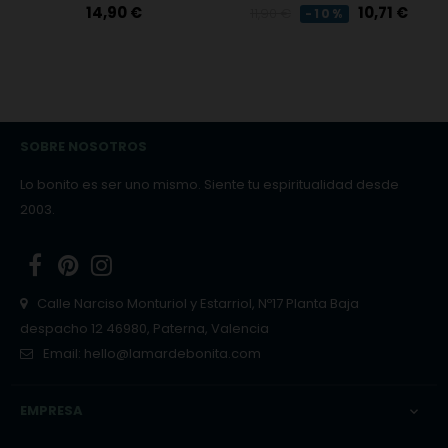
Precio
Precio
Precio
14,90 €
10,71 €
11,90 €
-10%
regular
SOBRE NOSOTROS
Lo bonito es ser uno mismo. Siente tu espiritualidad desde
2003.
Facebook
Pinterest
Instagram
Calle Narciso Monturiol y Estarriol, Nº17 Planta Baja
despacho 12 46980, Paterna, Valencia
Email:
hello@lamardebonita.com
EMPRESA
