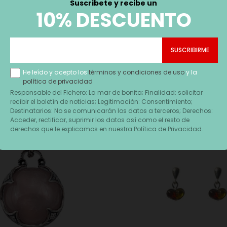
Suscribete y recibe un
LAPICERO
10% DESCUENTO
Precio
22,90 €
He leído y acepto los
términos y condiciones de uso
y la
política de privacidad
Responsable del Fichero: La mar de bonita; Finalidad: solicitar
recibir el boletín de noticias; Legitimación: Consentimiento;
Destinatarios: No se comunicarán los datos a terceros; Derechos:
Acceder, rectificar, suprimir los datos así como el resto de
derechos que le explicamos en nuestra Política de Privacidad.