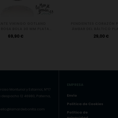
NTE VIKINGO GOTLAND
PENDIENTES CORAZÓN 
ROSA BOLA 30 MM PLATA
ÁMBAR DEL BÁLTICO PL
925
Precio
Precio
69,90 €
29,00 €
EMPRESA
ciso Monturiol y Estarriol, Nº17
Envío
a despacho 12 46980, Paterna,
Politica de Cookies
hello@lamardebonita.com
Política de
privacidad