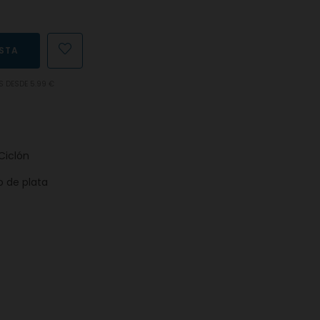
ESTA
S DESDE 5.99 €
Ciclón
o de plata