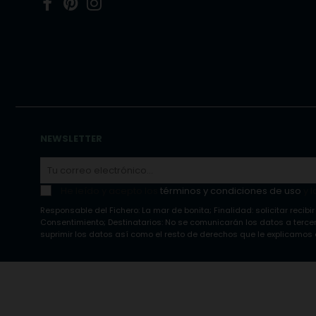
Facebook
Pinterest
Instagram
NEWSLETTER
He leído y acepto los
términos y condiciones de uso
y l
Responsable del Fichero: La mar de bonita; Finalidad: solicitar recibir
Consentimiento; Destinatarios: No se comunicarán los datos a tercero
suprimir los datos así como el resto de derechos que le explicamos e