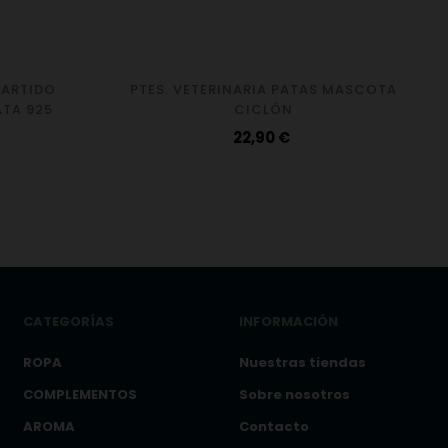
PARTIDO
PTES. VETERINARIA PATAS MASCOTA
ATA 925
CICLÓN
Precio
22,90 €
CATEGORÍAS
INFORMACIÓN
ROPA
Nuestras tiendas
COMPLEMENTOS
Sobre nosotros
AROMA
Contacto