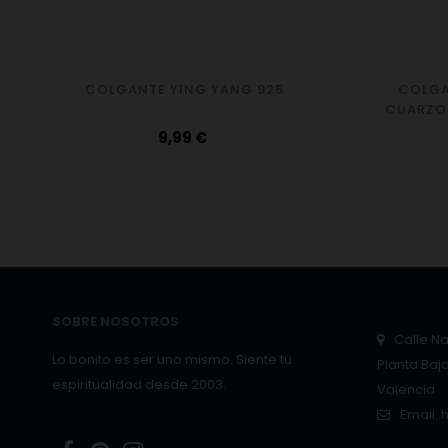
COLGANTE YING YANG 925
COLGA
CUARZO 
Precio
9,99 €
SOBRE NOSOTROS
Calle Nar
Lo bonito es ser uno mismo. Siente tu
Planta Baj
espiritualidad desde 2003.
Valencia
Email: