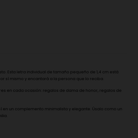
esto. Esta letra individual de tamaño pequeño de 1,4 cm está
por sí mismo y encantará a la persona que lo reciba.
jeres en cada ocasión: regalos de dama de honor, regalos de
así en un complemento minimalista y elegante. Úsalo como un
lia.