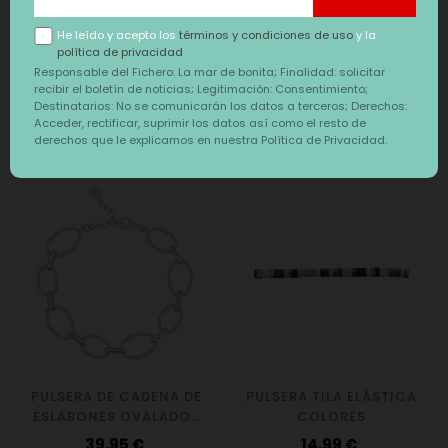
Precio
6,50 €
He leído y acepto los
términos y condiciones de uso
y la
política de privacidad
Responsable del Fichero: La mar de bonita; Finalidad: solicitar
recibir el boletín de noticias; Legitimación: Consentimiento;
Destinatarios: No se comunicarán los datos a terceros; Derechos:
Acceder, rectificar, suprimir los datos así como el resto de
También te puede interesar
derechos que le explicamos en nuestra Política de Privacidad.
‹
›
PULSERA DE CADENA DE
PULSERA TILA ELÁSTICA
ESLABONES OVALADOS
COLORES
DE PLATA DE LEY 925
Precio
Precio
39,95 €
14,99 €