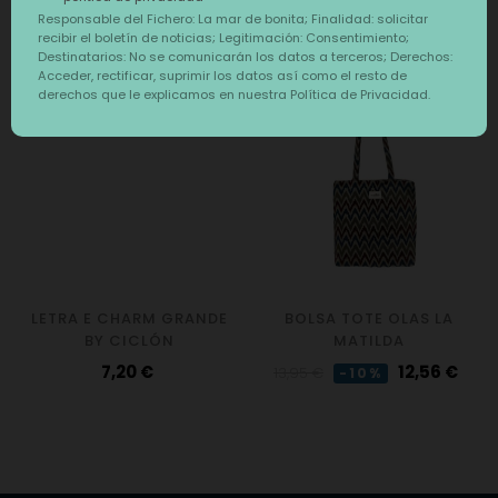
Responsable del Fichero: La mar de bonita; Finalidad: solicitar
También te puede interesar
recibir el boletín de noticias; Legitimación: Consentimiento;
Destinatarios: No se comunicarán los datos a terceros; Derechos:
‹
›
Acceder, rectificar, suprimir los datos así como el resto de
DESCUENTO
derechos que le explicamos en nuestra Política de Privacidad.
LETRA E CHARM GRANDE
BOLSA TOTE OLAS LA
BY CICLÓN
MATILDA
Precio
Precio
Precio
7,20 €
12,56 €
13,95 €
-10%
regular