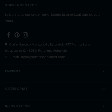
SOBRE NOSOTROS
Lo bonito es ser uno mismo. Siente tu espiritualidad desde
2003.
Facebook
Pinterest
Instagram
Calle Narciso Monturiol y Estarriol, Nº17 Planta Baja
despacho 12 46980, Paterna, Valencia
Email:
hello@lamardebonita.com
EMPRESA

CATEGORÍAS

INFORMACIÓN
