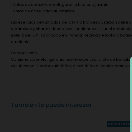
· Notas de corazón: nerolí, geranio blanco y jazmín
· Notas de base: pachuli, almizcle
Las esencias perfumadas de la firma francesa Esteban deben su
cerámicas y charms decorativos pudiendo utilizar el ambientado
Botella de 15ml. Fabricado en Francia. Reciclable tanto la bote
ambiente.
Composición:
Contiene citronelol, geraniol, iso-E-super, salicilato de benci
ciclohexeno-1-carboxaldehído, el aldehído a-hexilcinámico, el 
También te puede interesar
DESCUENTO