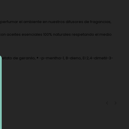
 perfumar el ambiente en nuestros difusores de fragancias,
do con aceites esenciales 100% naturales respetando el medio
cetato de geranilo, ® -p-mentha-1, 8-dieno, El 2,4-dimetil-3-
‹
›