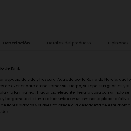
Descripción
Detalles del producto
Opiniones
o de 15ml.
uier espacio de vida y frescura. Adulado por la Reina de Nerola, que 
ores de azahar para embalsamar su cuerpo, su ropa, sus guantes y su
la y la familia real. Fragancia elegante, llena la casa con un halo se
a y bergamota siciliana se han unido en un inminente placer olfativo.
l de flores blancas y suaves favorece a la delicadeza de este aroma
adas.