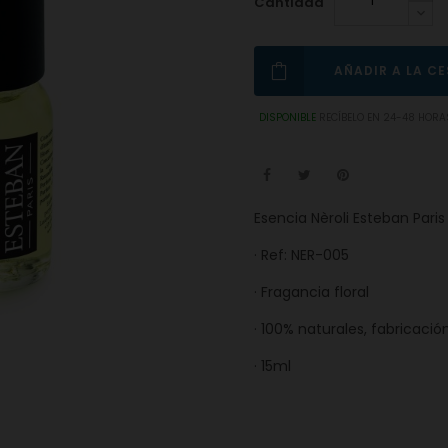
Cantidad
AÑADIR A LA C
DISPONIBLE
RECÍBELO EN 24-48 HORA
Esencia Nèroli Esteban Paris
· Ref: NER-005
· Fragancia floral
· 100% naturales, fabricac
· 15ml