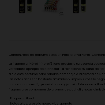
Concentrado de perfume Esteban Paris aroma Néroli. Contenid
La fragancia “Néroli” (nerolí) llena gracias a su esencia cualq
verdadero ejemplo de bienestar. La reina llenó su baño de fl
dio a este perfume para rendirle homenaje a la historia de Nero
Las notas altas son bastante afrutadas y limpias. Grosella negr
combinando nerolí, geranio blanco y jazmín. Este acorde flora
fragancia se componen de aromas de pachulí y notas almizcl
· Fragancia floral
· Notas altas: grosella negra y bergamota