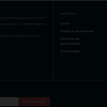
EMPRESA
ciso Monturiol y Estarriol, Nº17
Envío
a despacho 12 46980, Paterna,
Politica de Cookies
hello@lamardebonita.com
Política de
privacidad
Aviso legal
SUSCRIBIRME