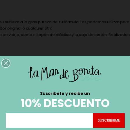
 sutileza a la gran pureza de su fórmula. Las podemos utilizar para
r original o cualquier otro.
lla de vidrio, como el tapón de plástico y la caja de cartón. Realiza
lo, lyral, boisambrene forte, cis-p-menthan-7-ol, MMDHCA, piperonal, a
linalol, pueden causar una reacción alérgica en la piel.
Suscribete y recibe un
10% DESCUENTO