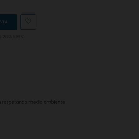
ESTA
S DESDE 5.99 €
ión respetando medio ambiente