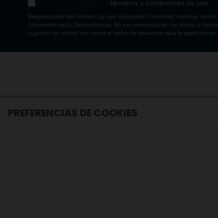
He leído y acepto los
términos y condiciones de uso
y l
Responsable del Fichero: La mar de bonita; Finalidad: solicitar recibir
Consentimiento; Destinatarios: No se comunicarán los datos a tercero
suprimir los datos así como el resto de derechos que le explicamos e
PREFERENCIAS DE COOKIES