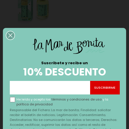
ESENCIA PURE LIN
ESTEBAN PARIS
Precio
12,00 €
Suscribete y recibe un
10% DESCUENTO
También te puede interesar
‹
›
He leído y acepto los
términos y condiciones de uso
y la
política de privacidad
Responsable del Fichero: La mar de bonita; Finalidad: solicitar
recibir el boletín de noticias; Legitimación: Consentimiento;
Destinatarios: No se comunicarán los datos a terceros; Derechos:
Acceder, rectificar, suprimir los datos así como el resto de