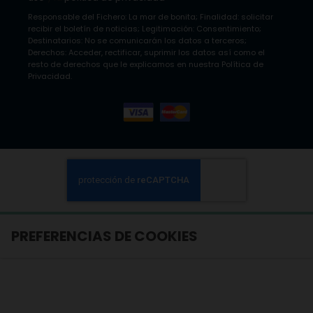
Responsable del Fichero: La mar de bonita; Finalidad: solicitar
recibir el boletín de noticias; Legitimación: Consentimiento;
Destinatarios: No se comunicarán los datos a terceros;
Derechos: Acceder, rectificar, suprimir los datos así como el
resto de derechos que le explicamos en nuestra Política de
Privacidad.
PREFERENCIAS DE COOKIES