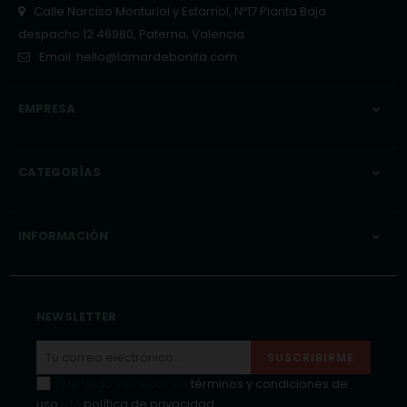
Calle Narciso Monturiol y Estarriol, Nº17 Planta Baja
despacho 12 46980, Paterna, Valencia
Email:
hello@lamardebonita.com
EMPRESA

CATEGORÍAS

INFORMACIÓN

NEWSLETTER
SUSCRIBIRME
He leído y acepto los
términos y condiciones de
uso
y la
política de privacidad